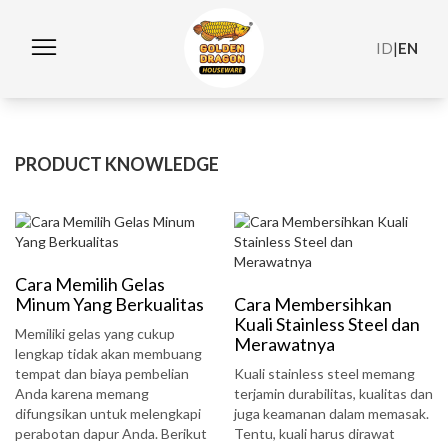
ID
|
EN
PRODUCT KNOWLEDGE
Cara Memilih Gelas
Minum Yang Berkualitas
Cara Membersihkan
Kuali Stainless Steel dan
Memiliki gelas yang cukup
Merawatnya
lengkap tidak akan membuang
tempat dan biaya pembelian
Kuali stainless steel memang
Anda karena memang
terjamin durabilitas, kualitas dan
difungsikan untuk melengkapi
juga keamanan dalam memasak.
perabotan dapur Anda. Berikut
Tentu, kuali harus dirawat