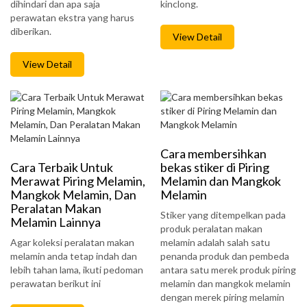
dihindari dan apa saja
kinclong.
perawatan ekstra yang harus
diberikan.
View Detail
View Detail
Cara membersihkan
Cara Terbaik Untuk
bekas stiker di Piring
Merawat Piring Melamin,
Melamin dan Mangkok
Mangkok Melamin, Dan
Melamin
Peralatan Makan
Stiker yang ditempelkan pada
Melamin Lainnya
produk peralatan makan
Agar koleksi peralatan makan
melamin adalah salah satu
melamin anda tetap indah dan
penanda produk dan pembeda
lebih tahan lama, ikuti pedoman
antara satu merek produk piring
perawatan berikut ini
melamin dan mangkok melamin
dengan merek piring melamin