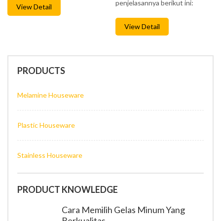
penjelasannya berikut ini:
View Detail
View Detail
PRODUCTS
Melamine Houseware
Plastic Houseware
Stainless Houseware
PRODUCT KNOWLEDGE
Cara Memilih Gelas Minum Yang
Berkualitas