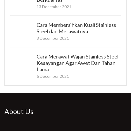
13 December 2021
Cara Membersihkan Kuali Stainless
Steel dan Merawatnya
8 December 2021
Cara Merawat Wajan Stainless Steel
Kesayangan Agar Awet Dan Tahan
Lama
6 December 2021
About Us