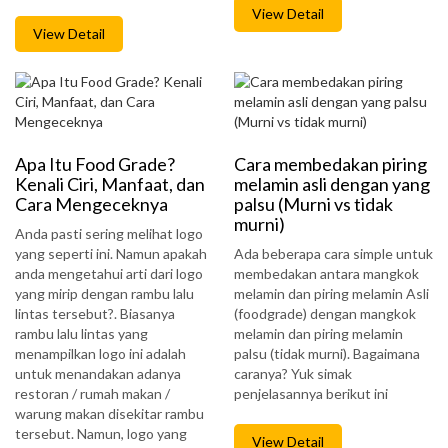
View Detail
View Detail
Apa Itu Food Grade?
Cara membedakan piring
Kenali Ciri, Manfaat, dan
melamin asli dengan yang
Cara Mengeceknya
palsu (Murni vs tidak
murni)
Anda pasti sering melihat logo
yang seperti ini. Namun apakah
Ada beberapa cara simple untuk
anda mengetahui arti dari logo
membedakan antara mangkok
yang mirip dengan rambu lalu
melamin dan piring melamin Asli
lintas tersebut?. Biasanya
(foodgrade) dengan mangkok
rambu lalu lintas yang
melamin dan piring melamin
menampilkan logo ini adalah
palsu (tidak murni). Bagaimana
untuk menandakan adanya
caranya? Yuk simak
restoran / rumah makan /
penjelasannya berikut ini
warung makan disekitar rambu
tersebut. Namun, logo yang
View Detail