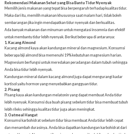
Rekomendasi Makanan Sehat yang Bisa Bantu Tidur Nyenyak
Memilih jenis makanan yang tepat bisa berpengaruh terhadap kualitas tidur.
Maka dari itu, memilih makanan khususnya saat malam hari, tidak boleh
sembarangan jika ingin mendapatkan tidur nyenyak dan berkualitas.
Ada banyak
makanan dan minuman untuk mengatasi insomnia
dan efektif
untuk membantu tidur lebih nyenyak. Berikut beberapa di antaranya:
1. Kacang Almond
Kacang almond kaya akan kandungan mineral dan magnesium. Konsumsi
beberapa biji almond bisa memenuhi 19% kebutuhan magnesium harian.
Magnesium berfungsi untuk meredakan peradangan dalam tubuh sehingga
Anda bisa tidur lebih nyenyak.
Kandungan mineral dalam kacang almond juga dapat mengurangi kadar
kortisol yaitu hormon yang menyebabkan gangguan tidur.
2. Pisang
Pisang kaya akan kandungan melatonin yang dapat membuat Anda tidur
lebih nyenyak. Konsumsi dua buah pisang sebelum tidur bisa membuat tubuh
lebih rileks sehingga kualitas tidur juga akan meningkat.
3. Oatmeal Hangat
Konsumsi karbohidrat sebelum tidur bisa membuat Anda tidur lebih cepat
dan menambah durasinya. Anda bisa dapatkan kandungan karbohidrat dari