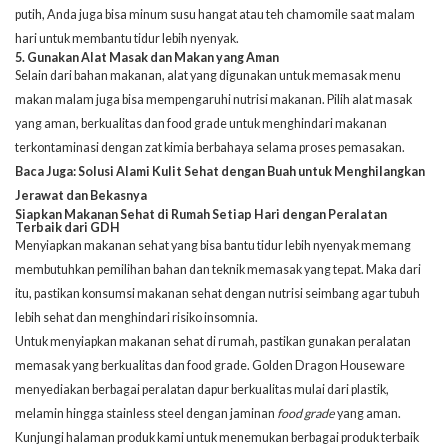
putih, Anda juga bisa minum susu hangat atau teh chamomile saat malam
hari untuk membantu tidur lebih nyenyak.
5. Gunakan Alat Masak dan Makan yang Aman
Selain dari bahan makanan, alat yang digunakan untuk memasak menu
makan malam juga bisa mempengaruhi nutrisi makanan. Pilih alat masak
yang aman, berkualitas dan food grade untuk menghindari makanan
terkontaminasi dengan zat kimia berbahaya selama proses pemasakan.
Baca Juga:
Solusi Alami Kulit Sehat dengan Buah untuk Menghilangkan
Jerawat dan Bekasnya
Siapkan Makanan Sehat di Rumah Setiap Hari dengan Peralatan
Terbaik dari GDH
Menyiapkan makanan sehat yang bisa bantu tidur lebih nyenyak memang
membutuhkan pemilihan bahan dan teknik memasak yang tepat. Maka dari
itu, pastikan konsumsi makanan sehat dengan nutrisi seimbang agar tubuh
lebih sehat dan menghindari risiko insomnia.
Untuk menyiapkan makanan sehat di rumah, pastikan gunakan peralatan
memasak yang berkualitas dan food grade.
Golden Dragon Houseware
menyediakan berbagai peralatan dapur berkualitas mulai dari plastik,
melamin hingga stainless steel dengan jaminan
food grade
yang aman.
Kunjungi halaman
produk kami
untuk menemukan berbagai produk terbaik