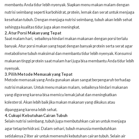
membantu Anda tidur lebih nyenyak. Siapkan menu makan malam dengan
nutrisi seimbang seperti karbohidrat, protein, lemak dan serat untuk menjaga
kesehatan tubuh. Dengan menjaga nutrisi seimbang, tubuh akan lebih sehat
sehingga kualitas tidur juga akan meningkat.
2. Atur Porsi Makan yang Tepat
Saat malam hari, sebaiknya hindari makan makanan dengan porsi terlalu
banyak. Atur porsi makan yang tepat dengan banyak protein serta serat agar
metabolisme tubuh maksimal dan membantu tidur lebih nyenyak. Konsumsi
makanan tinggi protein saat malam hari juga bisa membantu Anda tidur lebih
nyenyak.
3. Pilih Metode Memasak yang Tepat
Metode memasak yang Anda gunakan akan sangat berpengaruh terhadap
nutrisi makanan. Untuk menu makan malam, sebaiknya hindari makanan
yang digoreng karena bisa memicu lemak jahat dan meningkatkan
kolesterol. Akan lebih baik jika makan makanan yang dikukus atau
dipanggang karena lebih sehat.
4. Cukupi Kebutuhan Cairan Tubuh
Selain nutrisi seimbang, tubuh juga membutuhkan cairan untuk menjaga
agar tetap terhidrasi. Dalam sehari, tubuh manusia membutuhkan
setidaknya 2 liter air untuk memenuhi kebutuhan cairan tubuh. Selain air