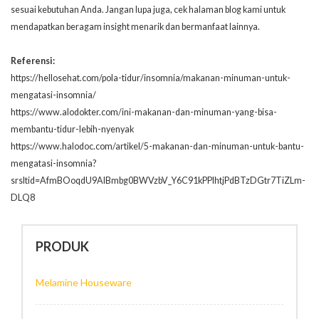
sesuai kebutuhan Anda. Jangan lupa juga, cek halaman
blog kami
untuk
mendapatkan beragam insight menarik dan bermanfaat lainnya.
Referensi:
https://hellosehat.com/pola-tidur/insomnia/makanan-minuman-untuk-
mengatasi-insomnia/
https://www.alodokter.com/ini-makanan-dan-minuman-yang-bisa-
membantu-tidur-lebih-nyenyak
https://www.halodoc.com/artikel/5-makanan-dan-minuman-untuk-bantu-
mengatasi-insomnia?
srsltid=AfmBOoqdU9AIBmbg0BWVzbV_Y6C91kPPIhtjPdBTzDGtr7TiZLm-
DLQ8
PRODUK
Melamine Houseware