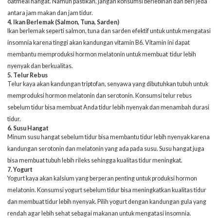
oatmeal hangat. Namun pastikan, jangan konsumsi berlebihan dan beri jeda
antara jam makan dan jam tidur.
4. Ikan Berlemak (Salmon, Tuna, Sarden)
Ikan berlemak seperti salmon, tuna dan sarden efektif untuk untuk mengatasi
insomnia karena tinggi akan kandungan vitamin B6. Vitamin ini dapat
membantu memproduksi hormon melatonin untuk membuat tidur lebih
nyenyak dan berkualitas.
5. Telur Rebus
Telur kaya akan kandungan triptofan, senyawa yang dibutuhkan tubuh untuk
memproduksi hormon melatonin dan serotonin. Konsumsi telur rebus
sebelum tidur bisa membuat Anda tidur lebih nyenyak dan menambah durasi
tidur.
6. Susu Hangat
Minum susu hangat sebelum tidur bisa membantu tidur lebih nyenyak karena
kandungan serotonin dan melatonin yang ada pada susu. Susu hangat juga
bisa membuat tubuh lebih rileks sehingga kualitas tidur meningkat.
7. Yogurt
Yogurt kaya akan kalsium yang berperan penting untuk produksi hormon
melatonin. Konsumsi yogurt sebelum tidur bisa meningkatkan kualitas tidur
dan membuat tidur lebih nyenyak. Pilih yogurt dengan kandungan gula yang
rendah agar lebih sehat sebagai
makanan untuk mengatasi insomnia.