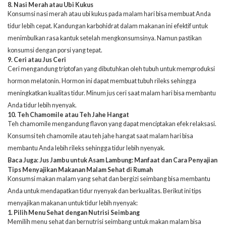
8. Nasi Merah atau Ubi Kukus
Konsumsi nasi merah atau ubi kukus pada malam hari bisa membuat Anda
tidur lebih cepat. Kandungan karbohidrat dalam makanan ini efektif untuk
menimbulkan rasa kantuk setelah mengkonsumsinya. Namun pastikan
konsumsi dengan porsi yang tepat.
9. Ceri atau Jus Ceri
Ceri mengandung triptofan yang dibutuhkan oleh tubuh untuk memproduksi
hormon melatonin. Hormon ini dapat membuat tubuh rileks sehingga
meningkatkan kualitas tidur. Minum jus ceri saat malam hari bisa membantu
Anda tidur lebih nyenyak.
10. Teh Chamomile atau Teh Jahe Hangat
Teh chamomile mengandung flavon yang dapat menciptakan efek relaksasi.
Konsumsi teh chamomile atau teh jahe hangat saat malam hari bisa
membantu Anda lebih rileks sehingga tidur lebih nyenyak.
Baca Juga:
Jus Jambu untuk Asam Lambung: Manfaat dan Cara Penyajian
Tips Menyajikan Makanan Malam Sehat di Rumah
Konsumsi makan malam yang sehat dan bergizi seimbang bisa membantu
Anda untuk mendapatkan tidur nyenyak dan berkualitas. Berikut ini tips
menyajikan
makanan untuk tidur lebih nyenyak
:
1. Pilih Menu Sehat dengan Nutrisi Seimbang
Memilih menu sehat dan bernutrisi seimbang untuk makan malam bisa