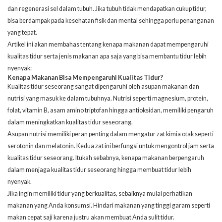
dan regenerasi sel dalam tubuh. Jika tubuh tidak mendapatkan cukup tidur,
bisa berdampak pada kesehatan fisik dan mental sehingga perlu penanganan
yang tepat.
Artikel ini akan membahas tentang kenapa makanan dapat mempengaruhi
kualitas tidur serta jenis makanan apa saja yang bisa membantu tidur lebih
nyenyak:
Kenapa Makanan Bisa Mempengaruhi Kualitas Tidur?
Kualitas tidur seseorang sangat dipengaruhi oleh asupan makanan dan
nutrisi yang masuk ke dalam tubuhnya. Nutrisi seperti magnesium, protein,
folat, vitamin B, asam amino triptofan hingga antioksidan, memiliki pengaruh
dalam meningkatkan kualitas tidur seseorang.
Asupan nutrisi memiliki peran penting dalam mengatur zat kimia otak seperti
serotonin dan melatonin. Kedua zat ini berfungsi untuk mengontrol jam serta
kualitas tidur seseorang. Itukah sebabnya, kenapa makanan berpengaruh
dalam menjaga kualitas tidur seseorang hingga membuat tidur lebih
nyenyak.
Jika ingin memiliki tidur yang berkualitas, sebaiknya mulai perhatikan
makanan yang Anda konsumsi. Hindari makanan yang tinggi garam seperti
makan cepat saji karena justru akan membuat Anda sulit tidur.