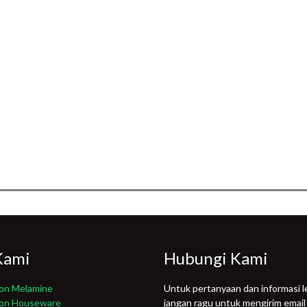
Kami
Hubungi Kami
on Melamine
Untuk pertanyaan dan informasi le
gon Houseware
jangan ragu untuk mengirim email