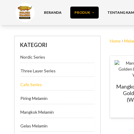
BERANDA
PRODUK
TENTANG KAMI
Home
Mela
KATEGORI
Nordic Series
Three Layer Series
Cafe Series
Mangkok
Gol
Piring Melamin
(W
Mangkok Melamin
Gelas Melamin