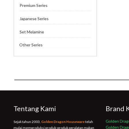
Premium Series
Japanese Series
Set Melamine
Other Series
Tentang Kami
Brand 
Golden Drag
Sejak tahun 2003,
Golden Dragon Houseware
telah
Golden Dra
mulai memproduksi produk-produk peralatan makan