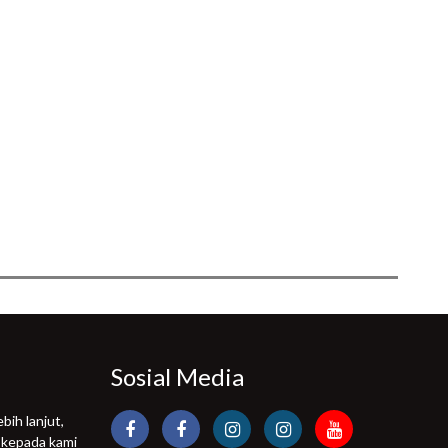
Sosial Media
bih lanjut,
 kepada kami