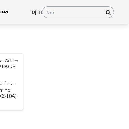
ID
|
EN
KAMI
Series –
mine
10510A)