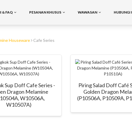
 & FAQ
PESANAN KHUSUS
WAWASAN
HUBUNGI 
mine Houseware
Cafe Series
 Sup Doff Cafe Series -
Piring Salad Doff Café 
den Dragon Melamine
Golden Dragon Mela
10504A, W10506A,
(P10506A, P10509A, P
W10507A)