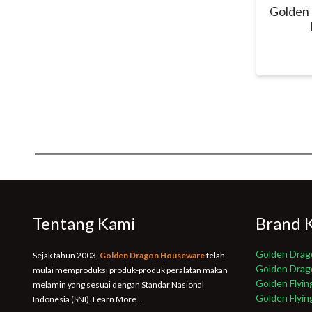
Golden 
Tentang Kami
Brand 
Golden Drag
Sejak tahun 2003,
Golden Dragon Houseware
telah
Golden Dra
mulai memproduksi produk-produk peralatan makan
Golden Flyin
melamin yang sesuai dengan Standar Nasional
Golden Flyin
Indonesia (SNI).
Learn More...