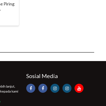
e Piring
A
Sosial Media
bih lanjut,
 kepada kami
m