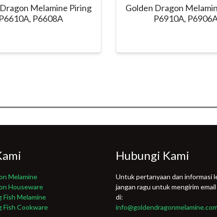
Dragon Melamine Piring
Golden Dragon Melamin
P6610A, P6608A
P6910A, P6906
Kami
Hubungi Kami
on Melamine
Untuk pertanyaan dan informasi le
gon Houseware
jangan ragu untuk mengirim email
g Fish Melamine
di:
g Fish Cookware
info@goldendragonmelamine.co