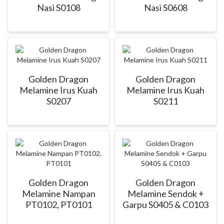
Nasi S0108
Nasi S0608
Golden Dragon
Golden Dragon
Melamine Irus Kuah
Melamine Irus Kuah
S0207
S0211
Golden Dragon
Golden Dragon
Melamine Nampan
Melamine Sendok +
PT0102, PT0101
Garpu S0405 & C0103