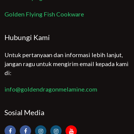
Golden Flying Fish Cookware
Hubungi Kami
Untuk pertanyaan dan informasi lebih lanjut,
jangan ragu untuk mengirim email kepada kami
di:
info@goldendragonmelamine.com
Sosial Media