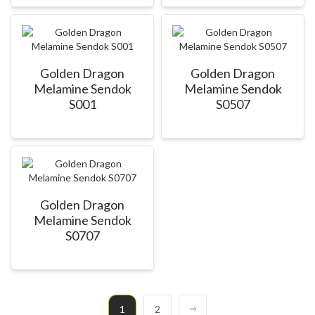
Golden Dragon
Golden Dragon
Melamine Sendok
Melamine Sendok
S001
S0507
Golden Dragon
Melamine Sendok
S0707
1
2