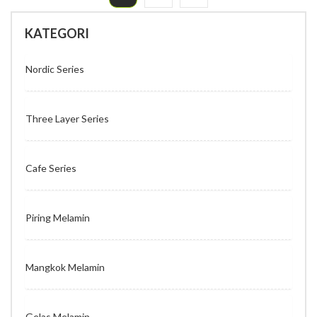
KATEGORI
Nordic Series
Three Layer Series
Cafe Series
Piring Melamin
Mangkok Melamin
Gelas Melamin