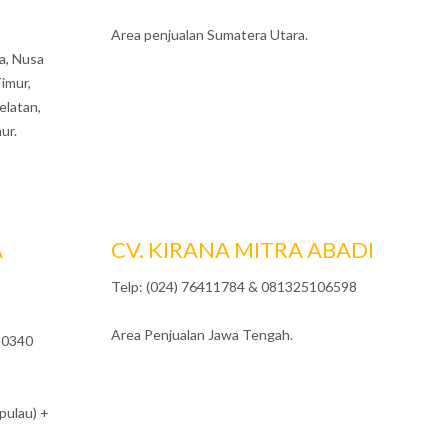
Area penjualan Sumatera Utara.
a, Nusa
imur,
elatan,
ur.
A
CV. KIRANA MITRA ABADI
Telp: (024) 76411784 & 081325106598
Area Penjualan Jawa Tengah.
30340
pulau) +