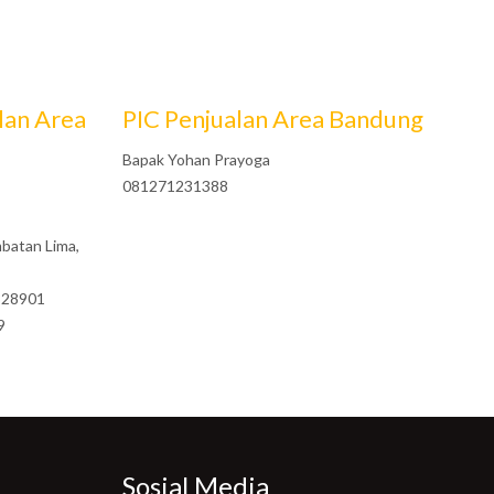
lan Area
PIC Penjualan Area Bandung
Bapak Yohan Prayoga
081271231388
mbatan Lima,
6328901
9
Sosial Media