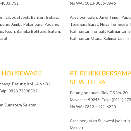
-4833-731
No WA: 0813-3055-3946
an: Jabodetabek, Banten, Bekasi,
Area penjualan: Jawa Timur, Papu
pung, Jambi, Pekanbaru, Padang,
Tenggara Barat, Nusa Tenggara T
au, Kepri, Bangka Belitung, Batam,
Kalimantan Tengah, Kalimantan S
arat.
Kalimantan Utara, Kalimantan Tim
 HOUSEWARE
PT. REJEKI BERSAM
SEJAHTERA
lembang-Betung KM.14 No.31
Telp: 0823 73898592
Parangloe Indah Blok G3 No. 20
Makassar 90245. Telp: (0411) 47
an Sumatera Selatan.
No WA: 0812-4191-6220
Area penjualan Sulawesi (seluruh 
Maluku.