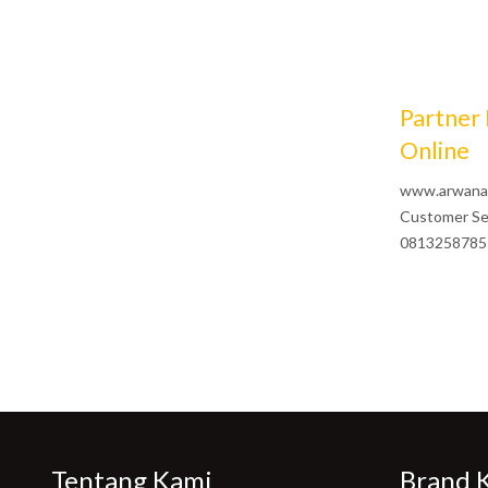
Partner
Online
www.arwana
Customer Se
0813258785
Tentang Kami
Brand 