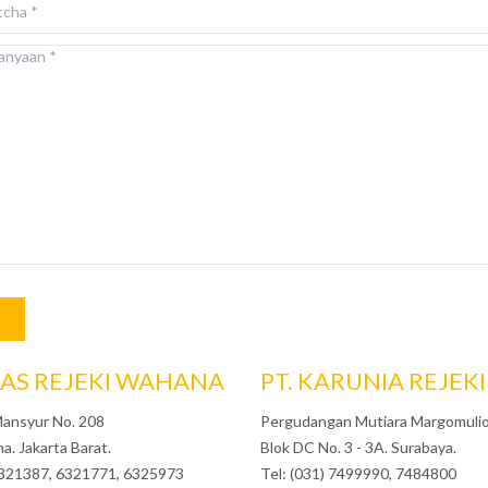
NAS REJEKI WAHANA
PT. KARUNIA REJEK
Mansyur No. 208
Pergudangan Mutiara Margomulio
a. Jakarta Barat.
Blok DC No. 3 - 3A. Surabaya.
 6321387, 6321771, 6325973
Tel: (031) 7499990, 7484800