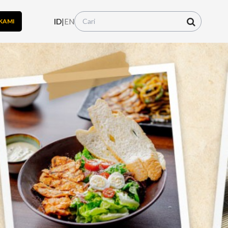
ID
|
EN
KAMI