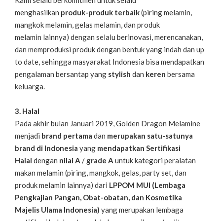
Kami selalu berkomitmen untuk selalu
menghasilkan
produk-produk terbaik
(piring melamin,
mangkok melamin, gelas melamin, dan produk
melamin lainnya) dengan selalu berinovasi, merencanakan,
dan memproduksi produk dengan bentuk yang indah dan up
to date, sehingga masyarakat Indonesia bisa mendapatkan
pengalaman bersantap yang
stylish
dan
keren
bersama
keluarga.
3. Halal
Pada akhir bulan Januari 2019, Golden Dragon Melamine
menjadi
brand pertama
dan
merupakan satu-satunya
brand di Indonesia
yang
mendapatkan Sertifikasi
Halal
dengan
nilai A
/
grade A
untuk kategori peralatan
makan melamin (piring, mangkok, gelas, party set, dan
produk melamin lainnya) dari
LPPOM MUI (Lembaga
Pengkajian Pangan, Obat-obatan, dan Kosmetika
Majelis Ulama Indonesia)
yang merupakan lembaga