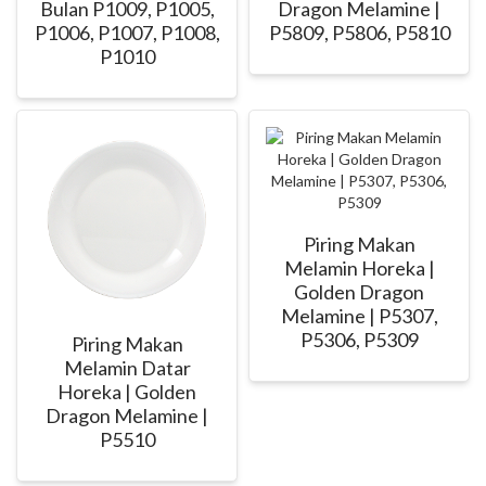
Bulan P1009, P1005,
Dragon Melamine |
P1006, P1007, P1008,
P5809, P5806, P5810
P1010
Piring Makan
Melamin Horeka |
Golden Dragon
Melamine | P5307,
P5306, P5309
Piring Makan
Melamin Datar
Horeka | Golden
Dragon Melamine |
P5510