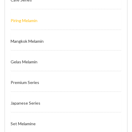
Piring Melamin
Mangkok Melamin
Gelas Melamin
Premium Series
Japanese Series
Set Melamine