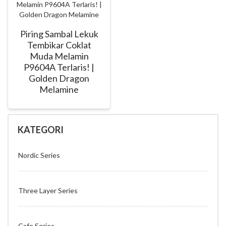
Piring Sambal Lekuk
Tembikar Coklat
Muda Melamin
P9604A Terlaris! |
Golden Dragon
Melamine
KATEGORI
Nordic Series
Three Layer Series
Cafe Series