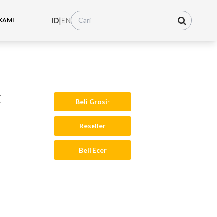
ID
|
EN
KAMI
k
Beli Grosir
Reseller
Beli Ecer