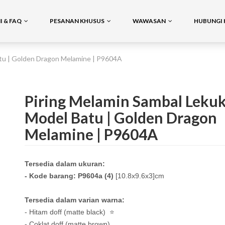
 & FAQ
PESANAN KHUSUS
WAWASAN
HUBUNGI 
atu | Golden Dragon Melamine | P9604A
Piring Melamin Sambal Leku
Model Batu | Golden Dragon
Melamine | P9604A
Tersedia dalam ukuran:
- Kode barang: P9604a (4)
[10.8x9.6x3]cm
Tersedia dalam varian warna:
- Hitam doff (matte black) ⭐
- Coklat doff (matte brown)