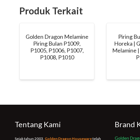
Produk Terkait
Golden Dragon Melamine
Piring B
Piring Bulan P1009,
Horeka | 
P1005, P1006, P1007,
Melamine |
P1008, P1010
P
Tentang Kami
Brand 
Golden Drag
Sejak tahun 2003,
Golden Dragon Houseware
telah