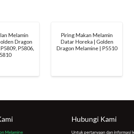
ulan Melamin
Piring Makan Melamin
Golden Dragon
Datar Horeka | Golden
 P5809, P5806,
Dragon Melamine | P5510
5810
Kami
Hubungi Kami
on Melamine
Untuk pertanyaan dan informasi le