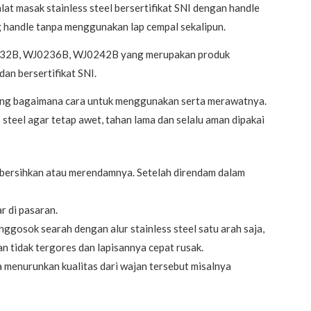
t masak stainless steel bersertifikat SNI dengan handle
 handle tanpa menggunakan lap cempal sekalipun.
J0232B, WJ0236B, WJ0242B yang merupakan produk
an bersertifikat SNI.
tang bagaimana cara untuk menggunakan serta merawatnya.
teel agar tetap awet, tahan lama dan selalu aman dipakai
mbersihkan atau merendamnya. Setelah direndam dalam
r di pasaran.
ggosok searah dengan alur stainless steel satu arah saja,
n tidak tergores dan lapisannya cepat rusak.
 menurunkan kualitas dari wajan tersebut misalnya