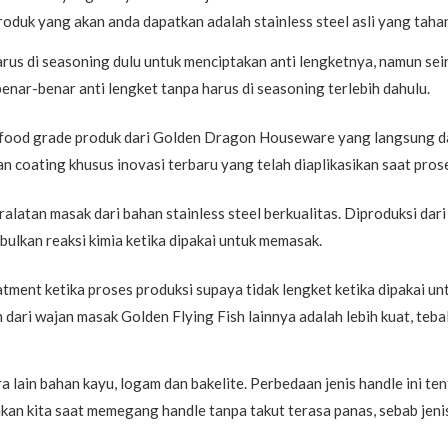
produk yang akan anda dapatkan adalah stainless steel asli yang tah
rus di seasoning dulu untuk menciptakan anti lengketnya, namun se
benar-benar anti lengket tanpa harus di seasoning terlebih dahulu.
l food grade produk dari Golden Dragon Houseware yang langsung da
isan coating khusus inovasi terbaru yang telah diaplikasikan saat pros
alatan masak dari bahan stainless steel berkualitas. Diproduksi dari 
lkan reaksi kimia ketika dipakai untuk memasak.
tment ketika proses produksi supaya tidak lengket ketika dipakai u
ri wajan masak Golden Flying Fish lainnya adalah lebih kuat, tebal,
ra lain bahan kayu, logam dan bakelite. Perbedaan jenis handle ini
an kita saat memegang handle tanpa takut terasa panas, sebab jeni