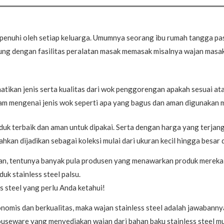
penuhi oleh setiap keluarga. Umumnya seorang ibu rumah tangga pas
kung dengan fasilitas peralatan masak memasak misalnya wajan masak 
tikan jenis serta kualitas dari wok penggorengan apakah sesuai ata
am mengenai jenis wok seperti apa yang bagus dan aman digunakan 
duk terbaik dan aman untuk dipakai. Serta dengan harga yang terjan
hkan dijadikan sebagai koleksi mulai dari ukuran kecil hingga besar
ran, tentunya banyak pula produsen yang menawarkan produk mereka 
uk stainless steel palsu.
s steel yang perlu Anda ketahui!
nomis dan berkualitas, maka wajan stainless steel adalah jawabanny
ouseware yang menyediakan wajan dari bahan baku stainless steel mur