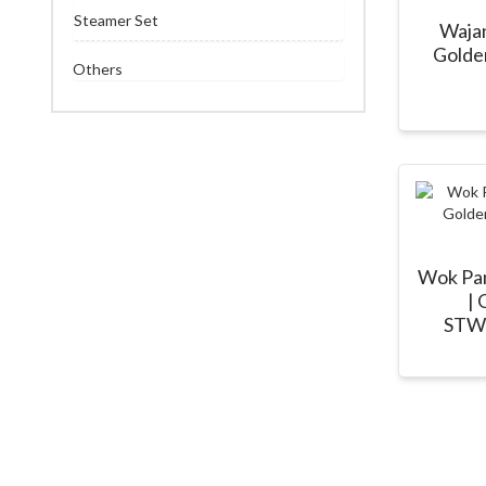
Steamer Set
Wajan
Golden
Others
Wok Pan
| 
STW