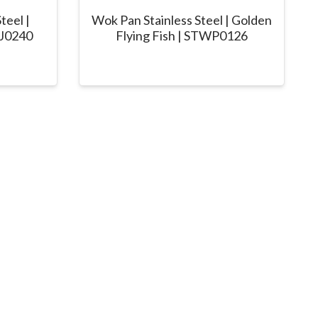
teel |
Wok Pan Stainless Steel | Golden
WJ0240
Flying Fish | STWP0126