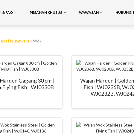
 & FAQ
PESANAN KHUSUS
WAWASAN
HUBUNGI 
nless Houseware
Wok
Harden Gagang 30 cm |
Wajan Harden | Golden
 Flying Fish | WJ0330B
Fish | WJ0236B, WJ0
WJ0232B, WJ024