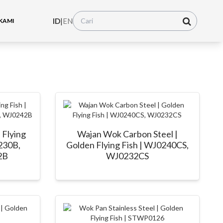
ID
|
EN
KAMI
 Flying
Wajan Wok Carbon Steel |
230B,
Golden Flying Fish | WJ0240CS,
2B
WJ0232CS