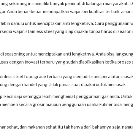
 yang sekarang ini memiliki banyak peminat di kalangan masyarakat. 
agar Anda benar-benar mendapatkan wajan berkualitas terbaik, aman 
rlebih dahulu untuk menciptakan anti lengketnya. Cara penggunaan w
tersedia wajan stainless steel yang siap dipakai tanpa harus di seaso
 di seasoning untuk menciptakan anti lengketnya. Anda bisa langsung
usus dengan inovasi terbaru yang sudah diaplikasikan ketika proses 
tainless steel food grade terbaru yang menjadi brand peralatan masak
kung dengan handel yang tidak panas saat dipakai untuk memasak.
api kecil saja sehingga lebih menghemat penggunaan gas anda. Untuk
membeli secara grosir maupun penggunaan usaha kuliner bisa mengh
r sehat, dan makanan sehat itu tak hanya dari bahannya saja, namun