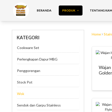
BERANDA
PRODUK
TENTANG KAMI
Home
Stai
KATEGORI
Cookware Set
Perlengkapan Dapur MBG
Wajan 
Penggorengan
Golden
Stock Pot
Wok
Sendok dan Garpu Stainless