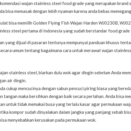
omendasi wajan stainless steel food grade yang merupakan brand ala
anda bisa memasak dengan lebih nyaman karena anda bebas memegang
bulat bisa memilih Golden Flying Fish Wajan Harden WJ0230B, W
ess steel pertama di Indonesia yang sudah berstandar food grade d
jan yang dijual di pasaran tentunya mempunyai panduan khusus ten
ecara umum tentang bagaimana cara untuk merawat wajan stainless s
jan stainless steel, biarkan dulu wok agar dingin sebelum Anda me
an air dingin.
nda cukup mencucinya dengan sabun pencuci piring biasa yang bereda
n tangan maka bersihkan dengan baik secara perlahan. Anda bisa men
an untuk tidak memakai busa yang terlalu kasar agar permukaan waja
etika kompor sudah dinyalakan dalam jangka yang panjang sebab bisa
ng bisa menyebabkan kerusakan pada permukaan wok.