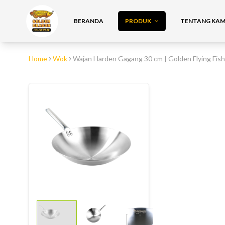
BERANDA
PRODUK
TENTANG KAMI
Home
Wok
Wajan Harden Gagang 30 cm | Golden Flying Fis