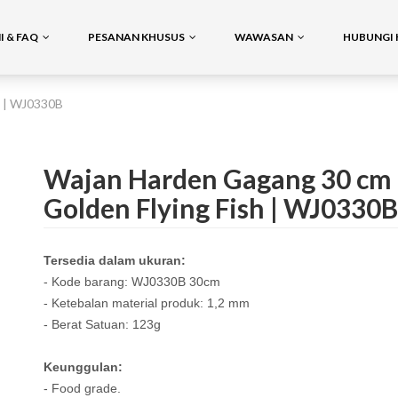
 & FAQ
PESANAN KHUSUS
WAWASAN
HUBUNGI 
h | WJ0330B
Wajan Harden Gagang 30 cm 
Golden Flying Fish | WJ0330B
Tersedia dalam ukuran:
- Kode barang: WJ0330B 30cm
- Ketebalan material produk: 1,2 mm
- Berat Satuan: 123g
Keunggulan:
- Food grade.