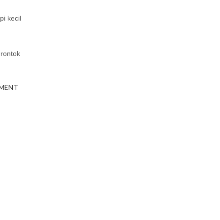
i kecil
 rontok
TMENT