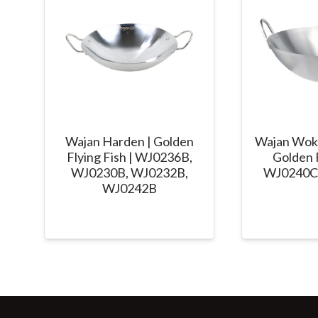
Wajan Harden | Golden
Wajan Wok 
Flying Fish | WJ0236B,
Golden F
WJ0230B, WJ0232B,
WJ0240C
WJ0242B