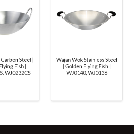
Carbon Steel |
Wajan Wok Stainless Steel
lying Fish |
| Golden Flying Fish |
S, WJ0232CS
WJ0140, WJ0136