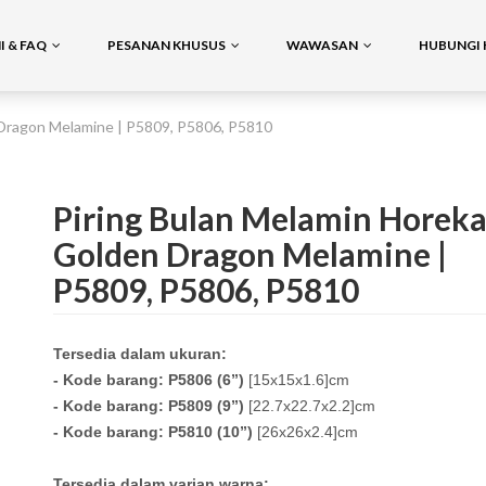
 & FAQ
PESANAN KHUSUS
WAWASAN
HUBUNGI 
 Dragon Melamine | P5809, P5806, P5810
Piring Bulan Melamin Horeka
Golden Dragon Melamine |
P5809, P5806, P5810
Tersedia dalam ukuran:
- Kode barang: P5806 (6”)
[15x15x1.6]cm
- Kode barang: P5809 (9”)
[22.7x22.7x2.2]cm
- Kode barang: P5810 (10”)
[26x26x2.4]cm
Tersedia dalam varian warna: