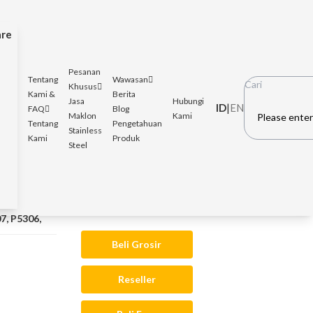
are
Pesanan
Tentang
Wawasan
Khusus
Kami &
Berita
Jasa
Hubungi
ID
|
EN
FAQ
Blog
Maklon
Kami
Please enter
Tentang
Pengetahuan
Stainless
Kami
Produk
Steel
7, P5306,
Beli Grosir
Reseller