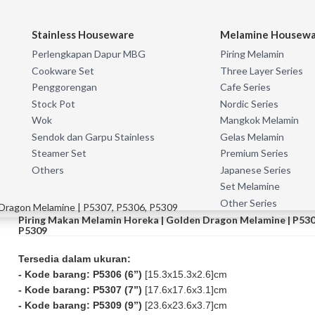
Stainless Houseware
Melamine Housew
Perlengkapan Dapur MBG
Piring Melamin
Cookware Set
Three Layer Series
Penggorengan
Cafe Series
Stock Pot
Nordic Series
Wok
Mangkok Melamin
Sendok dan Garpu Stainless
Gelas Melamin
Steamer Set
Premium Series
Others
Japanese Series
Set Melamine
Other Series
 Dragon Melamine | P5307, P5306, P5309
Piring Makan Melamin Horeka | Golden Dragon Melamine | P530
P5309
Tersedia dalam ukuran:
- Kode barang: P5306 (6”)
[15.3x15.3x2.6]cm
- Kode barang: P5307 (7”)
[17.6x17.6x3.1]cm
- Kode barang: P5309 (9”)
[23.6x23.6x3.7]cm