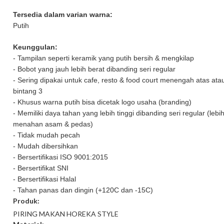
Tersedia dalam varian warna:
Putih
Keunggulan:
- Tampilan seperti keramik yang putih bersih & mengkilap
- Bobot yang jauh lebih berat dibanding seri regular
- Sering dipakai untuk cafe, resto & food court menengah atas atau
bintang 3
- Khusus warna putih bisa dicetak logo usaha (branding)
- Memiliki daya tahan yang lebih tinggi dibanding seri regular (lebi
menahan asam & pedas)
- Tidak mudah pecah
- Mudah dibersihkan
- Bersertifikasi ISO 9001:2015
- Bersertifikat SNI
- Bersertifikasi Halal
- Tahan panas dan dingin (+120C dan -15C)
Produk:
PIRING MAKAN HOREKA STYLE