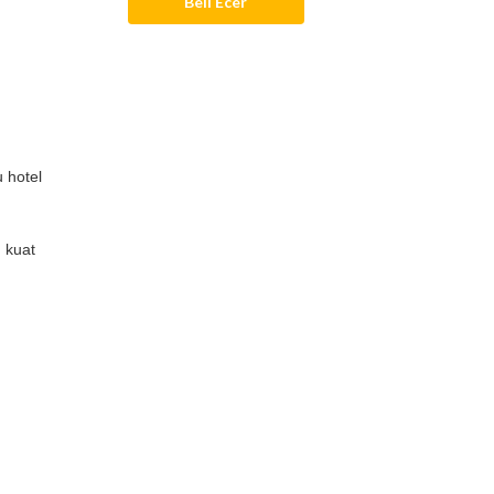
Beli Ecer
 hotel
h kuat