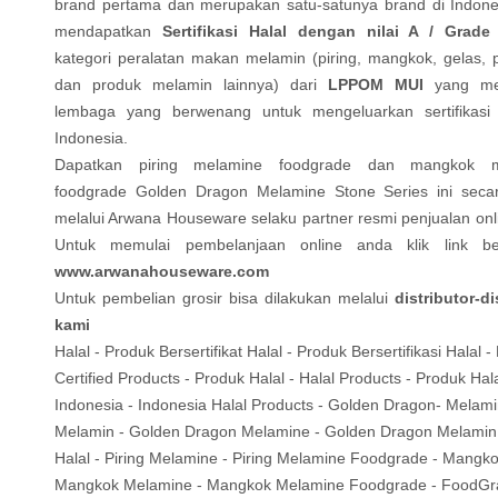
brand pertama dan merupakan satu-satunya brand di Indone
mendapatkan
Sertifikasi Halal dengan nilai A / Grad
kategori peralatan makan melamin (piring, mangkok, gelas, p
dan produk melamin lainnya) dari
LPPOM MUI
yang me
lembaga yang berwenang untuk mengeluarkan sertifikasi 
Indonesia.
Dapatkan piring melamine foodgrade dan mangkok m
foodgrade Golden Dragon Melamine Stone Series ini secar
melalui Arwana Houseware selaku partner resmi penjualan onl
Untuk memulai pembelanjaan online anda klik link ber
www.arwanahouseware.com
Untuk pembelian grosir bisa dilakukan melalui
distributor-di
kami
Halal - Produk Bersertifikat Halal - Produk Bersertifikasi Halal -
Certified Products - Produk Halal - Halal Products - Produk Hal
Indonesia - Indonesia Halal Products - Golden Dragon- Melami
Melamin - Golden Dragon Melamine - Golden Dragon Melamin -
Halal - Piring Melamine - Piring Melamine Foodgrade - Mangko
Mangkok Melamine - Mangkok Melamine Foodgrade - FoodGr