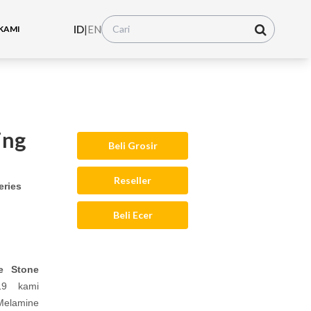
ID
|
EN
KAMI
ing
Beli Grosir
Reseller
eries
Beli Ecer
e Stone
19 kami
Melamine