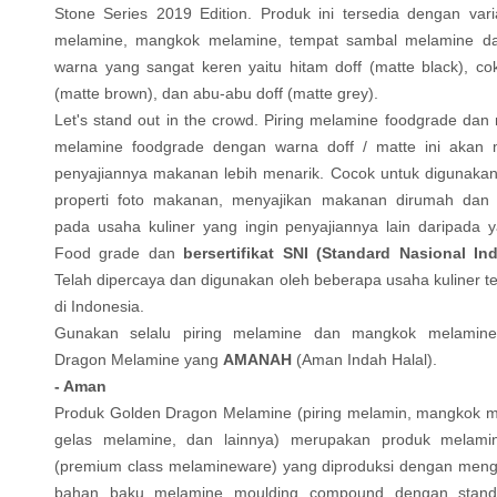
Stone Series 2019 Edition. Produk ini tersedia dengan vari
melamine, mangkok melamine, tempat sambal melamine da
warna yang sangat keren yaitu hitam doff (matte black), cok
(matte brown), dan abu-abu doff (matte grey).
Let's stand out in the crowd. Piring melamine foodgrade da
melamine foodgrade dengan warna doff / matte ini akan
penyajiannya makanan lebih menarik. Cocok untuk digunakan
properti foto makanan, menyajikan makanan dirumah dan 
pada usaha kuliner yang ingin penyajiannya lain daripada y
Food grade dan
bersertifikat SNI (Standard Nasional In
Telah dipercaya dan digunakan oleh beberapa usaha kuliner 
di Indonesia.
Gunakan selalu piring melamine dan mangkok melamin
Dragon Melamine yang
AMANAH
(Aman Indah Halal).
- Aman
Produk Golden Dragon Melamine (piring melamin, mangkok m
gelas melamine, dan lainnya) merupakan produk melamin
(premium class melamineware) yang diproduksi dengan men
bahan baku melamine moulding compound dengan stan