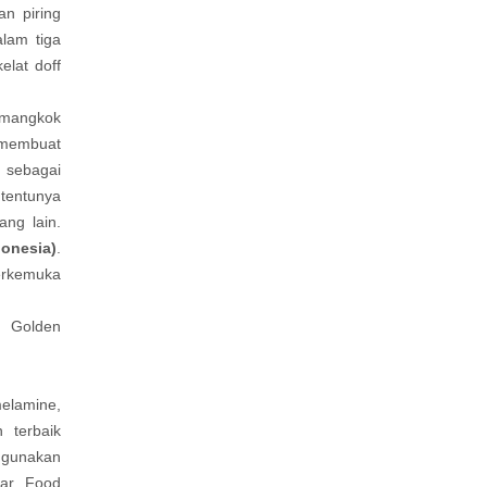
an piring
lam tiga
elat doff
n mangkok
 membuat
 sebagai
tentunya
ang lain.
donesia)
.
terkemuka
e Golden
elamine,
 terbaik
ggunakan
dar Food