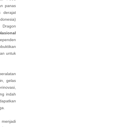
an panas
 derajat
ndonesia)
 Dragon
Nasional
ndependen
buktikan
an untuk
peralatan
n, gelas
inovasi,
ng indah
dapatkan
ga.
 menjadi