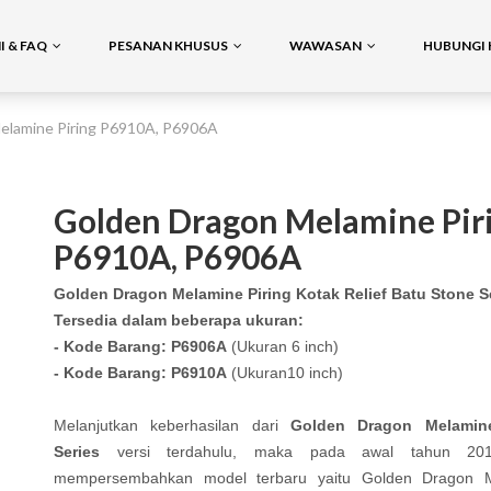
 & FAQ
PESANAN KHUSUS
WAWASAN
HUBUNGI 
elamine Piring P6910A, P6906A
Golden Dragon Melamine Pir
P6910A, P6906A
Golden Dragon Melamine Piring Kotak Relief Batu Stone S
Tersedia dalam beberapa ukuran:
- Kode Barang: P6906A
(Ukuran 6 inch)
- Kode Barang: P6910A
(Ukuran10 inch)
Melanjutkan keberhasilan dari
Golden Dragon Melamin
Series
versi terdahulu, maka pada awal tahun 20
mempersembahkan model terbaru yaitu Golden Dragon 