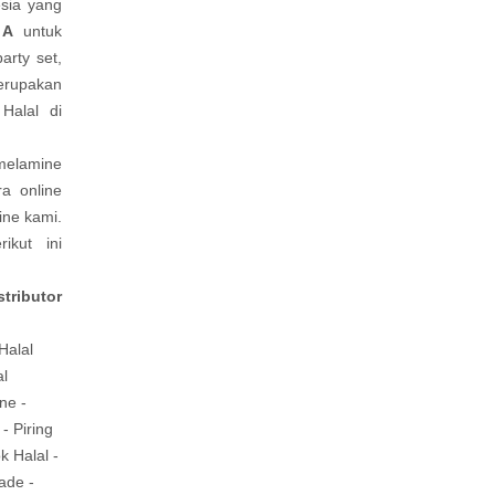
sia yang
e A
untuk
arty set,
rupakan
Halal di
elamine
a online
ine kami.
ikut ini
stributor
 Halal
al
ne -
 Piring
k Halal -
ade -