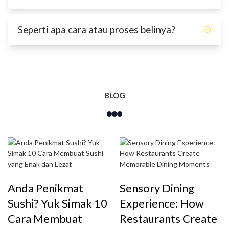
Distributor kita ada di seluruh indonesia.
Seperti apa cara atau proses belinya?
untuk lebih lengkapnya bisa lihat disini
Hubungi Kami
Untuk pembelian Grosir bisa hubungi 0813-
2587-8511, untuk pembelian satuan bisa
langsung ke Tokopedia, dan untuk Reseller
bisa langsung ke website Arwana houseware
BLOG
Anda Penikmat
Sensory Dining
Sushi? Yuk Simak 10
Experience: How
Cara Membuat
Restaurants Create