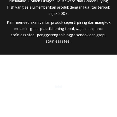
Melamine, Golden Dragon Houseware, dan Golden Flying
Fish yang selalu memberikan produk dengan kualitas terbaik
sejak 2003.
Kami menyediakan varian produk seperti piring dan mangkok
melamin, gelas plastik bening tebal, wajan dan panci
stainless steel, penggorengan hingga sendok dan garpu
stainless steel.
PRODUSEN PIRING MELAMIN DAN GELAS PLASTIK
BERKUALITAS
Menyediakan seluruh kebutuhan peralatan makan anda mulai
dari kelas Perhotelan, Restoran, cafe, hingga Rumah Tangga.