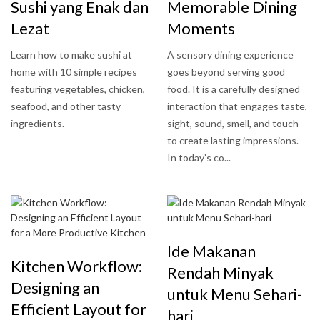
Sushi yang Enak dan
Memorable Dining
Lezat
Moments
Learn how to make sushi at
A sensory dining experience
home with 10 simple recipes
goes beyond serving good
featuring vegetables, chicken,
food. It is a carefully designed
seafood, and other tasty
interaction that engages taste,
ingredients.
sight, sound, smell, and touch
to create lasting impressions.
In today’s co...
Ide Makanan
Kitchen Workflow:
Rendah Minyak
Designing an
untuk Menu Sehari-
Efficient Layout for
hari