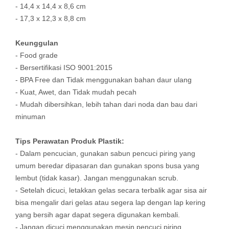
- 14,4 x 14,4 x 8,6 cm
- 17,3 x 12,3 x 8,8 cm
Keunggulan
- Food grade
- Bersertifikasi ISO 9001:2015
- BPA Free dan Tidak menggunakan bahan daur ulang
- Kuat, Awet, dan Tidak mudah pecah
- Mudah dibersihkan, lebih tahan dari noda dan bau dari
minuman
Tips Perawatan Produk Plastik:
- Dalam pencucian, gunakan sabun pencuci piring yang
umum beredar dipasaran dan gunakan spons busa yang
lembut (tidak kasar). Jangan menggunakan scrub.
- Setelah dicuci, letakkan gelas secara terbalik agar sisa air
bisa mengalir dari gelas atau segera lap dengan lap kering
yang bersih agar dapat segera digunakan kembali.
- Jangan dicuci menggunakan mesin pencuci piring