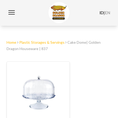
ID
|
EN
Home
Plastic Storages & Servings
Cake Dome| Golden
Dragon Houseware | 837