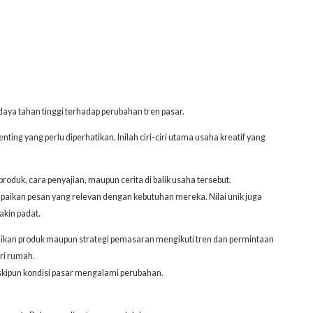
 daya tahan tinggi terhadap perubahan tren pasar.
ting yang perlu diperhatikan. Inilah ciri-ciri utama usaha kreatif yang
produk, cara penyajian, maupun cerita di balik usaha tersebut.
paikan pesan yang relevan dengan kebutuhan mereka. Nilai unik juga
akin padat.
esuaikan produk maupun strategi pemasaran mengikuti tren dan permintaan
ari rumah.
kipun kondisi pasar mengalami perubahan.