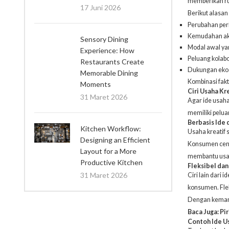
memberikan rua
17 Juni 2026
Berikut alasan
Perubahan per
Kemudahan aks
Sensory Dining
Modal awal yan
Experience: How
Peluang kolabo
Restaurants Create
Dukungan ekosi
Memorable Dining
Kombinasi fakt
Moments
Ciri Usaha K
31 Maret 2026
Agar ide usaha
memiliki pelu
Berbasis Ide 
Kitchen Workflow:
Usaha kreatif s
Designing an Efficient
Konsumen cende
Layout for a More
membantu usa
Productive Kitchen
Fleksibel da
31 Maret 2026
Ciri lain dari
konsumen. Flek
Dengan kemamp
Baca Juga:
Pi
Contoh Ide Us