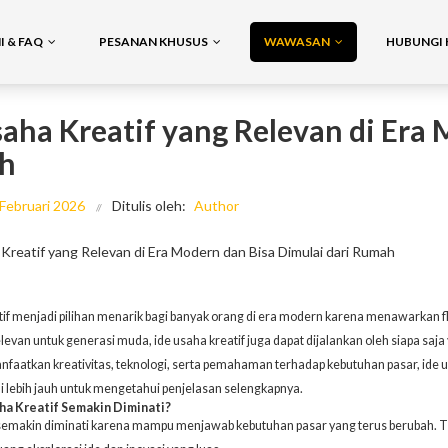
 & FAQ
PESANAN KHUSUS
WAWASAN
HUBUNGI 
saha Kreatif yang Relevan di Era 
h
 Februari 2026
Ditulis oleh:
Author
tif menjadi pilihan menarik bagi banyak orang di era modern karena menawarkan flek
levan untuk generasi muda, ide usaha kreatif juga dapat dijalankan oleh siapa s
aatkan kreativitas, teknologi, serta pemahaman terhadap kebutuhan pasar, ide u
ini lebih jauh untuk mengetahui penjelasan selengkapnya.
a Kreatif Semakin Diminati?
emakin diminati karena mampu menjawab kebutuhan pasar yang terus berubah. Tida