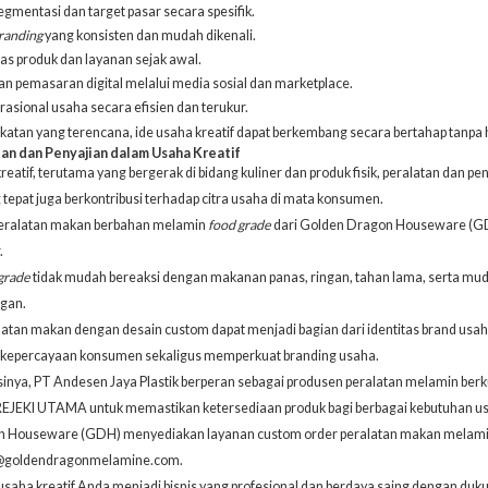
mentasi dan target pasar secara spesifik.
randing
yang konsisten dan mudah dikenali.
as produk dan layanan sejak awal.
 pemasaran digital melalui media sosial dan marketplace.
asional usaha secara efisien dan terukur.
atan yang terencana, ide usaha kreatif dapat berkembang secara bertahap tanpa
an dan Penyajian dalam Usaha Kreatif
eatif, terutama yang bergerak di bidang kuliner dan produk fisik, peralatan dan p
 tepat juga berkontribusi terhadap citra usaha di mata konsumen.
eralatan makan berbahan melamin
food grade
dari
Golden Dragon Houseware (G
.
grade
tidak mudah bereaksi dengan makanan panas, ringan, tahan lama, serta mud
gan.
ralatan makan dengan desain custom dapat menjadi bagian dari identitas brand usah
kepercayaan konsumen sekaligus memperkuat branding usaha.
inya, PT Andesen Jaya Plastik berperan sebagai produsen peralatan melamin ber
JEKI UTAMA untuk memastikan ketersediaan produk bagi berbagai kebutuhan usa
 Houseware (GDH) menyediakan layanan custom order peralatan makan melamin 
@goldendragonmelamine.com
.
saha kreatif Anda menjadi bisnis yang profesional dan berdaya saing dengan duk