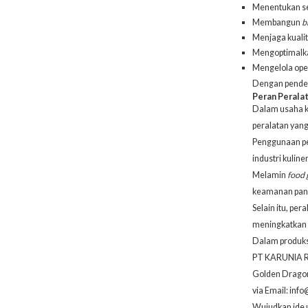
Menentukan seg
Membangun
b
Menjaga kualit
Mengoptimalkan
Mengelola oper
Dengan pendek
Peran Peralat
Dalam usaha kr
peralatan yang
Penggunaan p
industri kuliner
Melamin
food 
keamanan pan
Selain itu, pe
meningkatkan 
Dalam produks
PT KARUNIA RE
Golden Dragon
via Email:
info
Wujudkan ide u