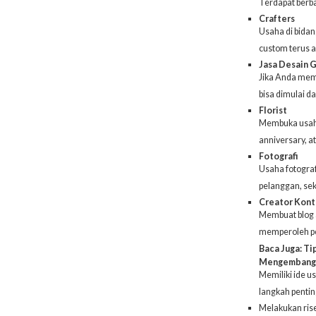
Terdapat berba
Crafters
Usaha di bidan
custom terus 
Jasa Desain G
Jika Anda memi
bisa dimulai d
Florist
Membuka
usah
anniversary, a
Fotografi
Usaha fotograf
pelanggan, seka
Creator Kon
Membuat blog 
memperoleh pen
Baca Juga:
Tip
Mengembangka
Memiliki ide u
langkah penting
Melakukan ris