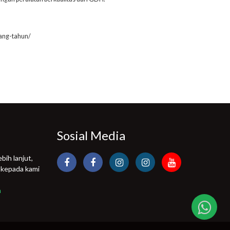
jang-tahun/
Sosial Media
bih lanjut,
 kepada kami
m