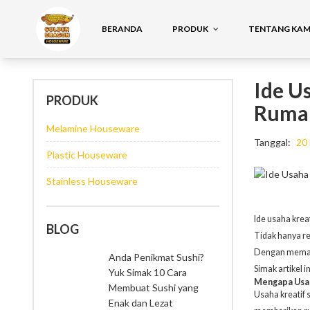
BERANDA
PRODUK
TENTANG KAMI
Ide U
PRODUK
Ruma
Melamine Houseware
Tanggal:
20
Plastic Houseware
Stainless Houseware
Ide usaha krea
BLOG
Tidak hanya re
Dengan memanf
Anda Penikmat Sushi?
Simak artikel 
Yuk Simak 10 Cara
Mengapa Usah
Membuat Sushi yang
Usaha kreatif
s
Enak dan Lezat