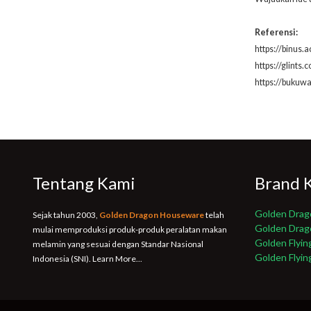
Referensi:
https://binus
https://glints
https://bukuw
Tentang Kami
Brand 
Golden Drag
Sejak tahun 2003,
Golden Dragon Houseware
telah
Golden Dra
mulai memproduksi produk-produk peralatan makan
Golden Flyin
melamin yang sesuai dengan Standar Nasional
Golden Flyin
Indonesia (SNI).
Learn More...