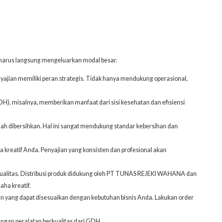
 harus langsung mengeluarkan modal besar.
enyajian memiliki peran strategis. Tidak hanya mendukung operasional,
DH)
, misalnya, memberikan manfaat dari sisi kesehatan dan efisiensi
ah dibersihkan. Hal ini sangat mendukung standar kebersihan dan
a kreatif Anda. Penyajian yang konsisten dan profesional akan
kualitas. Distribusi produk didukung oleh PT TUNAS REJEKI WAHANA dan
ha kreatif.
yang dapat disesuaikan dengan kebutuhan bisnis Anda. Lakukan order
ungan peralatan berkualitas dari GDH.