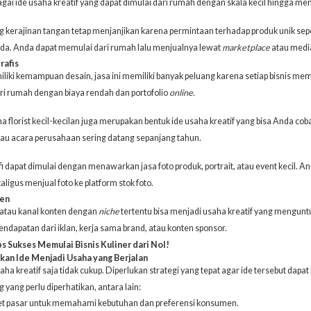
gai ide usaha kreatif yang dapat dimulai dari rumah dengan skala kecil hingga m
g kerajinan tangan tetap menjanjikan karena permintaan terhadap produk unik seper
ada. Anda dapat memulai dari rumah lalu menjualnya lewat
marketplace
atau media
rafis
liki
kemampuan desain
, jasa ini memiliki banyak peluang karena setiap bisnis me
ari rumah dengan biaya rendah dan portofolio
online
.
a florist
kecil-kecilan juga merupakan bentuk ide usaha kreatif yang bisa Anda co
tau acara perusahaan sering datang sepanjang tahun.
i dapat dimulai dengan menawarkan jasa foto produk, portrait, atau event kecil. A
ligus menjual foto ke platform stok foto.
ten
atau kanal konten dengan
niche
tertentu bisa menjadi usaha kreatif yang menguntu
dapatan dari iklan, kerja sama brand, atau konten sponsor.
s Sukses Memulai Bisnis Kuliner dari Nol!
n Ide Menjadi Usaha yang Berjalan
saha kreatif saja tidak cukup. Diperlukan strategi yang tepat agar ide tersebut da
 yang perlu diperhatikan, antara lain:
et pasar untuk memahami kebutuhan dan preferensi konsumen.