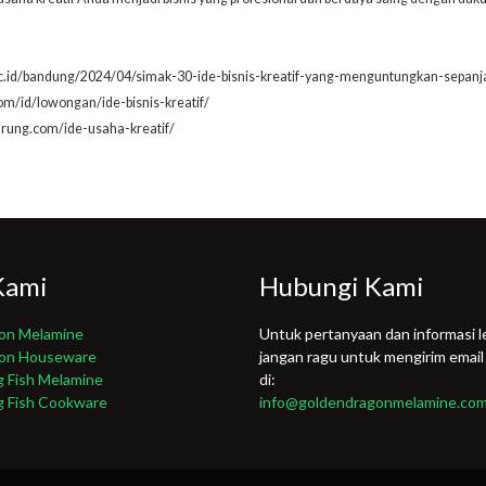
.ac.id/bandung/2024/04/simak-30-ide-bisnis-kreatif-yang-menguntungkan-sepan
.com/id/lowongan/ide-bisnis-kreatif/
arung.com/ide-usaha-kreatif/
Kami
Hubungi Kami
on Melamine
Untuk pertanyaan dan informasi le
gon Houseware
jangan ragu untuk mengirim email
g Fish Melamine
di:
g Fish Cookware
info@goldendragonmelamine.co