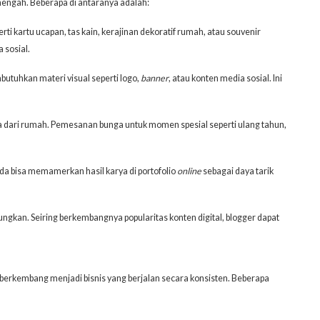
enengah. Beberapa di antaranya adalah:
ti kartu ucapan, tas kain, kerajinan dekoratif rumah, atau souvenir
 sosial.
mbutuhkan materi visual seperti logo,
banner
, atau konten media sosial. Ini
ba dari rumah. Pemesanan bunga untuk momen spesial seperti ulang tahun,
nda bisa memamerkan hasil karya di portofolio
online
sebagai daya tarik
ngkan. Seiring berkembangnya popularitas konten digital, blogger dapat
pat berkembang menjadi bisnis yang berjalan secara konsisten. Beberapa