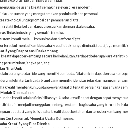
ng eksplorasi ide dan inovasi yang luas.
 mengapa ide usaha kreatif semakin relevan di era modern:
ilaku konsumen yang mengutamakan produk unik dan personal.
es teknologi untuk promosi dan pemasaran digital.
g relatif fleksibel dan dapat disesuaikan dengan skala usaha.
rasi lintas industri yang semakin terbuka.
stem kreatif melalui komunitas dan platform digital.
or tersebut menjadikan ide usaha kreatif tidak hanya diminati, tetapi juga memiliki
reatif yang Berpotensi Berkembang
 kreatif dapat berkembang secara berkelanjutan, terdapat beberapa karakteristik pen
ang pertumbuhan jangka panjang:
dan Nilai Unik
elalu berangkat dari ide yang memiliki pembeda. Nilai unik ini dapat berupa konsep 
rung lebih tertarik pada brand yang memiliki identitas jelas dan mampu menyam
ha kreatif membangun
positioning
yang kuat di tengah persaingan pasar yang sem
n Mudah Disesuaikan
 ide usaha kreatif adalah fleksibilitasnya. Usaha kreatif dapat dengan cepat meny
sibilitas ini menjadi keunggulan penting, terutama bagi usaha yang baru dirintis d
uan adaptasi yang baik, usaha kreatif dapat bertahan dan terus berkembang mes
ring Custom untuk Memulai Usaha Kulinermu!
aha Kreatif yang Bisa Dicoba