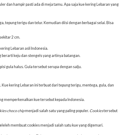
ler dan hampir pasti ada di meja tamu. Apa saja kue kering Lebaran yang
, tepung terigu dan telur. Kemudian diisi dengan berbagai selai. Bisa
sekitar 2 cm.
kering Lebaran asli Indonesia.
 berarti keju dan stengels yang artinya batangan.
pisi gula halus. Gula tersebut serupa dengan salju.
. Kue kering Lebaran ini terbuat dari tepung terigu, mentega, gula, dan
yang memperkenalkan kue tersebut kepada Indonesia.
ies choco chip
menjadi salah satu yang paling populer.
Cookies
tersebut
meleleh membuat cookies menjadi salah satu kue yang digemari.