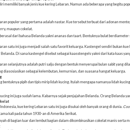
iri memiliki banyak jenis kue kering Lebaran. Namun ada beberapa yang begitu popu
aran populer yang pertama adalah nastar. Kue tersebut terbuat dari adonan mentega
rry, maupun cokelat.
 berasal dari bahasa Belanda yakni ananas dan taart. Bentuknya bulat berdiameter 
ran satu ini juga menjadi salah satu favorit keluarga.
Kastengel
sendiri bukan kue 
 Belanda. Di sana kastengel disebut sebagai kaasstengels yakni dari kata kaas yang
aran selanjutnya adalah putri salju dengan bentuk menyerupai bulan sabit yang dila
ring diasosiasikan sebagai kelembutan, kemurnian, dan suasana hangat keluarga.
ng
g bentuknya pipih dan tipis mirip lidah kucing. Itulah mengapa namanya lidah kucing
 kucing ini juga sudah lama. Kabarnya sejak penjajahan Belanda. Orang Belanda 
okelat
Indonesia, kue kering Lebaran satu ini juga disukai oleh banyak orang di dunia.
Cook
ama kali pada tahun 1930-an di Amerika Serikat.
yah di bagian luar dan lembut bagian dalam dikombinasikan cokelat manis serta 
g