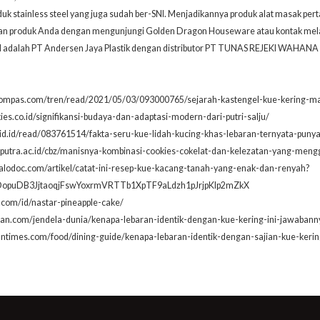
k stainless steel yang juga sudah ber-SNI. Menjadikannya produk alat masak pert
an produk Anda dengan mengunjungi
Golden Dragon Houseware
atau kontak mel
 adalah PT Andersen Jaya Plastik dengan distributor PT TUNAS REJEKI WAHA
ompas.com/tren/read/2021/05/03/093000765/sejarah-kastengel-kue-kering-mah
kies.co.id/signifikansi-budaya-dan-adaptasi-modern-dari-putri-salju/
grid.id/read/083761514/fakta-seru-kue-lidah-kucing-khas-lebaran-ternyata-puny
iputra.ac.id/cbz/manisnya-kombinasi-cookies-cokelat-dan-kelezatan-yang-meng
alodoc.com/artikel/catat-ini-resep-kue-kacang-tanah-yang-enak-dan-renyah?
OopuDB3JjtaoqjFswYoxrmVRTTb1XpTF9aLdzh1pJrjpKIp2mZkX
.com/id/nastar-pineapple-cake/
ran.com/jendela-dunia/kenapa-lebaran-identik-dengan-kue-kering-ini-jawabann
dntimes.com/food/dining-guide/kenapa-lebaran-identik-dengan-sajian-kue-keri