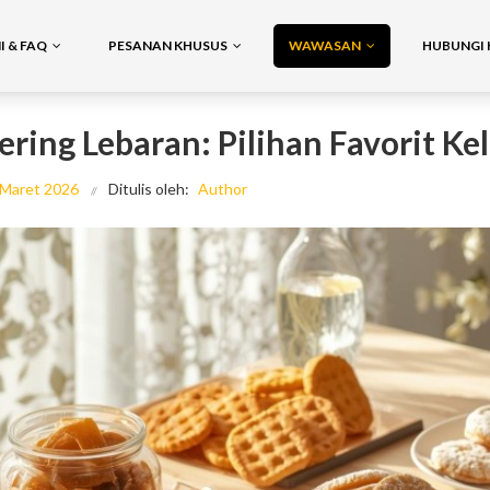
 & FAQ
PESANAN KHUSUS
WAWASAN
HUBUNGI 
ering Lebaran: Pilihan Favorit Ke
 Maret 2026
Ditulis oleh:
Author