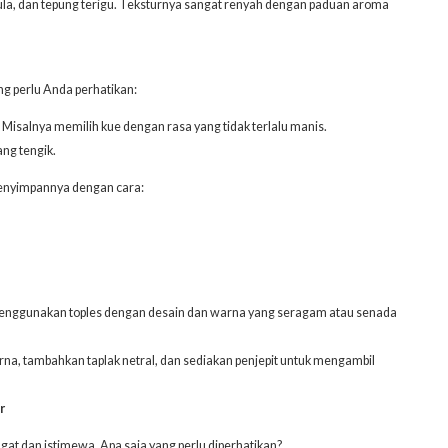
, gula, dan tepung terigu. Teksturnya sangat renyah dengan paduan aroma
ng perlu Anda perhatikan:
Misalnya memilih kue dengan rasa yang tidak terlalu manis.
ang tengik.
menyimpannya dengan cara:
u menggunakan toples dengan desain dan warna yang seragam atau senada
rna, tambahkan taplak netral, dan sediakan penjepit untuk mengambil
r
gat dan istimewa. Apa saja yang perlu diperhatikan?