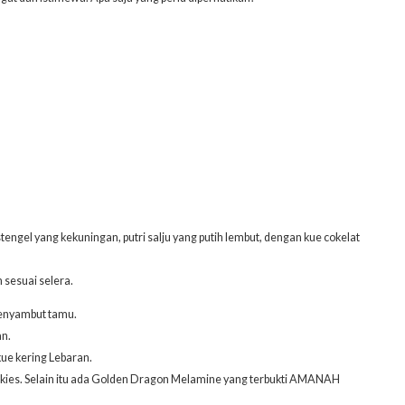
gel yang kekuningan, putri salju yang putih lembut, dengan kue cokelat
 sesuai selera.
menyambut tamu.
an.
ue kering Lebaran.
ookies. Selain itu ada Golden Dragon Melamine yang terbukti AMANAH