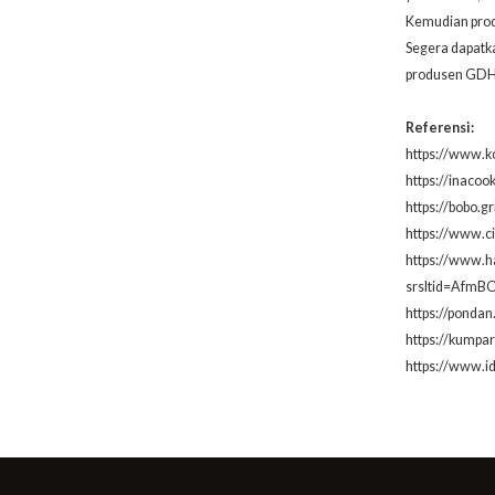
Kemudian produ
Segera dapatk
produsen GDH
Referensi:
https://www.k
https://inacoo
https://bobo.
https://www.c
https://www.h
srsltid=AfmB
https://pondan
https://kumpa
https://www.i