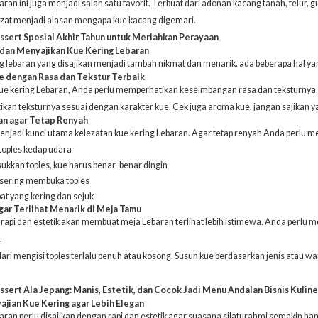
aran ini juga menjadi salah satu favorit. Terbuat dari adonan kacang tanah, telur
ezat menjadi alasan mengapa kue kacang digemari.
ssert Spesial Akhir Tahun untuk Meriahkan Perayaan
 dan Menyajikan Kue Kering Lebaran
g lebaran yang disajikan menjadi tambah nikmat dan menarik, ada beberapa hal ya
e dengan Rasa dan Tekstur Terbaik
ue kering Lebaran, Anda perlu memperhatikan keseimbangan rasa dan teksturnya. 
kan teksturnya sesuai dengan karakter kue. Cek juga aroma kue, jangan sajikan y
an agar Tetap Renyah
njadi kunci utama kelezatan kue kering Lebaran. Agar tetap renyah Anda perlu 
toples kedap udara
kkan toples, kue harus benar-benar dingin
u sering membuka toples
at yang kering dan sejuk
agar Terlihat Menarik di Meja Tamu
 rapi dan estetik akan membuat meja Lebaran terlihat lebih istimewa. Anda perl
.
ri mengisi toples terlalu penuh atau kosong. Susun kue berdasarkan jenis atau wa
ssert Ala Jepang: Manis, Estetik, dan Cocok Jadi Menu Andalan Bisnis Kuline
yajian Kue Kering agar Lebih Elegan
aran perlu disajikan dengan rapi dan estetik agar suasana silaturahmi semakin han