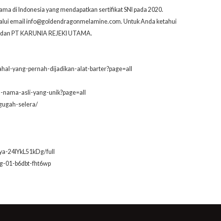
ama di Indonesia yang mendapatkan sertifikat SNI pada 2020.
alui email info@goldendragonmelamine.com. Untuk Anda ketahui
NA dan PT KARUNIA REJEKI UTAMA.
al-yang-pernah-dijadikan-alat-barter?page=all
a-nama-asli-yang-unik?page=all
gugah-selera/
ya-24lYkL51kDg/full
ng-01-b6dbt-fht6wp