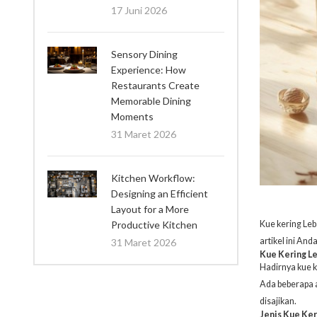
17 Juni 2026
Sensory Dining
Experience: How
Restaurants Create
Memorable Dining
Moments
31 Maret 2026
Kitchen Workflow:
Designing an Efficient
Layout for a More
Productive Kitchen
Kue kering Leb
artikel ini An
31 Maret 2026
Kue Kering Le
Hadirnya kue k
Ada beberapa 
disajikan.
Jenis Kue Ker