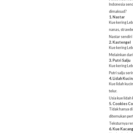
Indonesia send
dimaksud?
1. Nastar
Kue kering Leb
nanas, strawbe
Nastar sendiri
2. Kastengel
Kue kering Leba
Melainkan dari
3. Putri Salju
Kue kering Leb
Putri salju se
4. Lidah Kuci
Kue lidah kucin
telur.
Usia kue lidah
5. Cookies C
Tidak hanya di 
ditemukan pert
Teksturnya ren
6. Kue Kacan