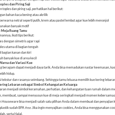
oples dan Piring Saji
 toples dan piring saji, perhatikan hal berikut:
ngan bahan kaca bening atau akrilik
ji berwarna netral seperti putih, krem atau pastel lembut agar kue lebih menonjol
unakan banyak motif
i Meja Ruang Tamu
nnya, ikuti tips berikut:
s dengan simetris agar rapi
ples utama di bagian tengah
di bagian kanan dan kiri
h banyak kue di area kecil
Warna dan Variasi Kue
 beragam dapat menjadi daya tarik. Anda bisa memadukan nastar keemasan, kasten
lebih hidup.
si tekstur dan rasanya seimbang. Sehingga tamu leluasa memilih kue kering lebaran
Kering Lebaran sebagai Simbol Kehangatan Keluarga
baran menjadi simbol keramahan, perhatian, dan kehangatan tuan rumah dalam 
h, membuat, sampai menyusun kue di meja seringkali menjadi momen kebersama
 Houseware bisa menjadi salah satu pilihan Anda dalam membuat dan penyajian k
plastik sudah BPA
free
. Jika ingin menyajikan cookies, Anda bisa menggunakan c
dah, serta Halal.