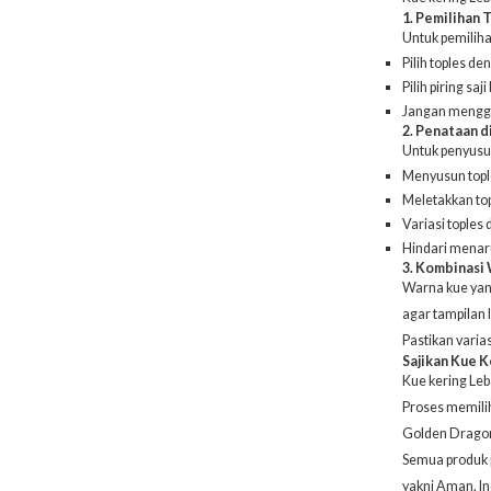
1. Pemilihan T
Untuk pemilihan
Pilih toples de
Pilih piring sa
Jangan mengg
2. Penataan d
Untuk penyusuna
Menyusun tople
Meletakkan to
Variasi toples 
Hindari menaru
3. Kombinasi 
Warna kue yang
agar tampilan 
Pastikan varia
Sajikan Kue 
Kue kering Le
Proses memili
Golden Dragon
Semua produk 
yakni Aman, In