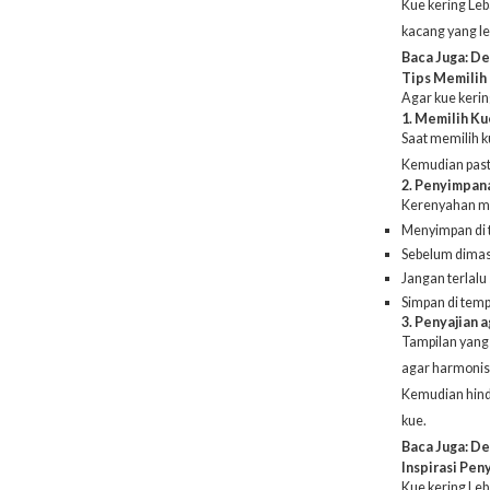
Kue kering Leb
kacang yang l
Baca Juga:
De
Tips Memilih
Agar kue kerin
1. Memilih Ku
Saat memilih k
Kemudian pasti
2. Penyimpan
Kerenyahan me
Menyimpan di 
Sebelum dimasu
Jangan terlal
Simpan di temp
3. Penyajian 
Tampilan yang
agar harmonis
Kemudian hinda
kue.
Baca Juga:
De
Inspirasi Pen
Kue kering Leb