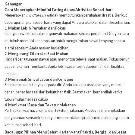
Kenangan
Cara Menerapkan Mindful Eating dalam Aktivitas Sehari-hari
Menerapkan
mindful eating
tidak membutuhkan perubahan drastis. Berikut
beberapa langkah sederhana yang dapat Anda praktikkan dalam keseharian:
1. Makan Lebih Perlahan dan Fokus
Luangkan waktu untuk mengunyah makanan secara perlahan. Dengan cara
ini, tubuh memiliki kesempatan untuk mengirimkan sinyal kenyang secara
alami sebelum Anda makan berlebihan.
2. Mengurangi Distraksi Saat Makan
Hindari penggunaan gawai atau menonton televisi saat makan. Fokus penuh
pada makanan membantu Anda lebih sadar terhadap jumlah dan kualitas
asupan.
3. Mengenali Sinyal Lapar dan Kenyang
Sebelum makan, tanyakan pada diri Anda apakah rasa lapar yang muncul
benar-benar berasal dari kebutuhan fisik. Saat makan, berhentilah ketika
tubuh mulai merasa cukup.
4. Menikmati Rasa dan Tekstur Makanan
Perhatikan warna, aroma, dan tekstur makanan. Proses ini meningkatkan
pengalaman sensorik sekaligus memperdalam praktik mindful eating dalam
kehidupan sehari-hari.
Baca Juga:
Pilihan Menu Sehat Harian yang Praktis, Bergizi, dan Lezat