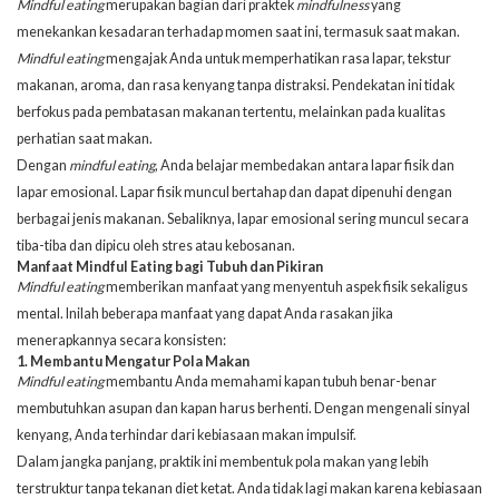
Mindful eating
merupakan bagian dari
praktek
mindfulness
yang
menekankan kesadaran terhadap momen saat ini, termasuk saat makan.
Mindful eating
mengajak Anda untuk memperhatikan rasa lapar, tekstur
makanan, aroma, dan rasa kenyang tanpa distraksi. Pendekatan ini tidak
berfokus pada pembatasan makanan tertentu, melainkan pada kualitas
perhatian saat makan.
Dengan
mindful eating
, Anda belajar membedakan antara lapar fisik dan
lapar emosional. Lapar fisik muncul bertahap dan dapat dipenuhi dengan
berbagai jenis makanan. Sebaliknya, lapar emosional sering muncul secara
tiba-tiba dan dipicu oleh stres atau kebosanan.
Manfaat Mindful Eating bagi Tubuh dan Pikiran
Mindful eating
memberikan manfaat yang menyentuh aspek fisik sekaligus
mental. Inilah beberapa manfaat yang dapat Anda rasakan jika
menerapkannya secara konsisten:
1. Membantu Mengatur Pola Makan
Mindful eating
membantu Anda memahami kapan tubuh benar-benar
membutuhkan asupan dan kapan harus berhenti. Dengan mengenali sinyal
kenyang, Anda terhindar dari kebiasaan makan impulsif.
Dalam jangka panjang, praktik ini membentuk pola makan yang lebih
terstruktur tanpa tekanan diet ketat. Anda tidak lagi makan karena kebiasaan