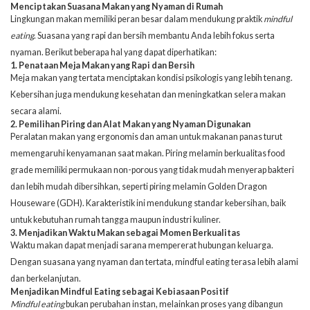
Menciptakan Suasana Makan yang Nyaman di Rumah
Lingkungan makan memiliki peran besar dalam mendukung praktik
mindful
eating
. Suasana yang rapi dan bersih membantu Anda lebih fokus serta
nyaman. Berikut beberapa hal yang dapat diperhatikan:
1. Penataan Meja Makan yang Rapi dan Bersih
Meja makan yang tertata menciptakan kondisi psikologis yang lebih tenang.
Kebersihan juga mendukung kesehatan dan meningkatkan selera makan
secara alami.
2. Pemilihan Piring dan Alat Makan yang Nyaman Digunakan
Peralatan makan yang ergonomis dan aman untuk makanan panas turut
memengaruhi kenyamanan saat makan. Piring melamin berkualitas food
grade memiliki permukaan non-porous yang tidak mudah menyerap bakteri
dan lebih mudah dibersihkan, seperti piring melamin Golden Dragon
Houseware (GDH). Karakteristik ini mendukung standar kebersihan, baik
untuk kebutuhan rumah tangga maupun industri kuliner.
3. Menjadikan Waktu Makan sebagai Momen Berkualitas
Waktu makan dapat menjadi sarana mempererat hubungan keluarga.
Dengan suasana yang nyaman dan tertata, mindful eating terasa lebih alami
dan berkelanjutan.
Menjadikan Mindful Eating sebagai Kebiasaan Positif
Mindful eating
bukan perubahan instan, melainkan proses yang dibangun