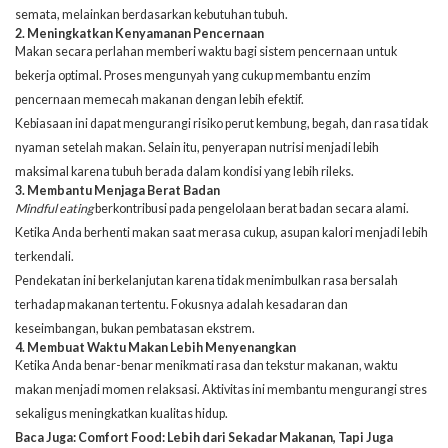
semata, melainkan berdasarkan kebutuhan tubuh.
2. Meningkatkan Kenyamanan Pencernaan
Makan secara perlahan memberi waktu bagi
sistem pencernaan untuk
bekerja optimal
. Proses mengunyah yang cukup membantu enzim
pencernaan memecah makanan dengan lebih efektif.
Kebiasaan ini dapat mengurangi risiko perut kembung, begah, dan rasa tidak
nyaman setelah makan. Selain itu, penyerapan nutrisi menjadi lebih
maksimal karena tubuh berada dalam kondisi yang lebih rileks.
3. Membantu Menjaga Berat Badan
Mindful eating
berkontribusi pada
pengelolaan berat badan secara alami
.
Ketika Anda berhenti makan saat merasa cukup, asupan kalori menjadi lebih
terkendali.
Pendekatan ini berkelanjutan karena tidak menimbulkan rasa bersalah
terhadap makanan tertentu. Fokusnya adalah kesadaran dan
keseimbangan, bukan pembatasan ekstrem.
4. Membuat Waktu Makan Lebih Menyenangkan
Ketika Anda benar-benar menikmati rasa dan tekstur makanan, waktu
makan menjadi momen relaksasi. Aktivitas ini membantu mengurangi stres
sekaligus meningkatkan kualitas hidup.
Baca Juga:
Comfort Food: Lebih dari Sekadar Makanan, Tapi Juga