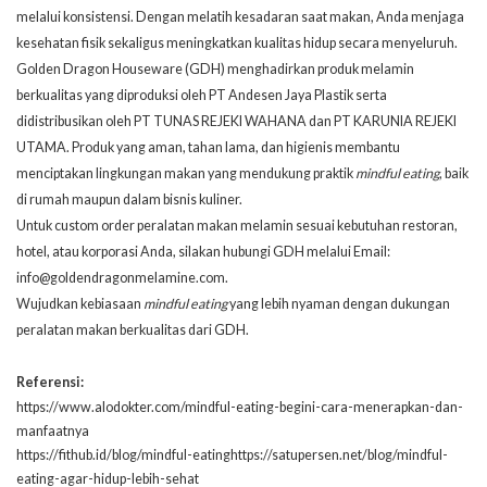
melalui konsistensi. Dengan melatih kesadaran saat makan, Anda menjaga
kesehatan fisik sekaligus meningkatkan kualitas hidup secara menyeluruh.
Golden Dragon Houseware (GDH)
menghadirkan produk melamin
berkualitas yang diproduksi oleh PT Andesen Jaya Plastik serta
didistribusikan oleh PT TUNAS REJEKI WAHANA dan PT KARUNIA REJEKI
UTAMA. Produk yang aman, tahan lama, dan higienis membantu
menciptakan lingkungan makan yang mendukung praktik
mindful eating
, baik
di rumah maupun dalam bisnis kuliner.
Untuk custom order peralatan makan melamin sesuai kebutuhan restoran,
hotel, atau korporasi Anda, silakan hubungi GDH melalui Email:
info@goldendragonmelamine.com
.
Wujudkan kebiasaan
mindful eating
yang lebih nyaman dengan dukungan
peralatan makan berkualitas dari GDH.
Referensi:
https://www.alodokter.com/mindful-eating-begini-cara-menerapkan-dan-
manfaatnya
https://fithub.id/blog/mindful-eating
https://satupersen.net/blog/mindful-
eating-agar-hidup-lebih-sehat