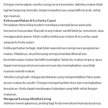
Dengan menerapkan
mindful eating
secara konsisten, aktivitas makan tidak
lagi berlangsung otomatis, tetapi menjadi proses yang lebih terarah, sehat,
dan nyaman.
Kebiasaan Makan di Era Serba Cepat
Perubahan ritme hidup modern membawa dampak besar pada pola
konsumsi masyarakat. Banyak orang makan sambil bekerja, menonton, atau
menggunakan gawai. Inilah realitas kebiasaan makan di era serba cepat
yang perlu Anda sadari.
Ketika perhatian terbagi, otak tidak sepenuhnya memproses pengalaman
makan. Akibatnya, sinyal kenyang sering terlambat dikenali dan
kecenderungan makan berlebih meningkat. Selain itu, makan tergesa-gesa
dapat memengaruhi proses pencernaan dan meningkatkan rasa tidak
nyaman setelah makan.
Mindful eating
hadir sebagai pendekatan yang mengembalikan fokus pada
proses makan itu sendiri. Dengan memperlambat ritme dan meningkatkan
kesadaran, Anda dapat membangun hubungan yang lebih sehat dengan
makanan.
Mengenal Konsep Mindful Eating
Sebelum menerapkannya, penting bagi Anda memahami konsep dasarnya.