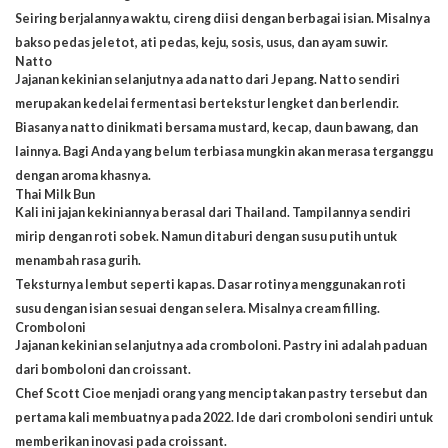
Seiring berjalannya waktu, cireng diisi dengan berbagai isian. Misalnya
bakso pedas jeletot, ati pedas, keju, sosis, usus, dan ayam suwir.
Natto
Jajanan kekinian selanjutnya ada natto dari Jepang. Natto sendiri
merupakan kedelai fermentasi bertekstur lengket dan berlendir.
Biasanya natto dinikmati bersama mustard, kecap, daun bawang, dan
lainnya. Bagi Anda yang belum terbiasa mungkin akan merasa terganggu
dengan aroma khasnya.
Thai Milk Bun
Kali ini jajan kekiniannya berasal dari Thailand. Tampilannya sendiri
mirip dengan roti sobek. Namun ditaburi dengan susu putih untuk
menambah rasa gurih.
Teksturnya lembut seperti kapas. Dasar rotinya menggunakan roti
susu dengan isian sesuai dengan selera. Misalnya cream filling.
Cromboloni
Jajanan kekinian selanjutnya ada cromboloni. Pastry ini adalah paduan
dari bomboloni dan croissant.
Chef Scott Cioe menjadi orang yang menciptakan pastry tersebut dan
pertama kali membuatnya pada 2022. Ide dari cromboloni sendiri untuk
memberikan inovasi pada croissant.