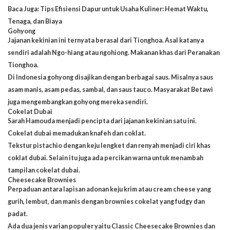
Baca Juga:
Tips Efisiensi Dapur untuk Usaha Kuliner: Hemat Waktu,
Tenaga, dan Biaya
Gohyong
Jajanan kekinian ini ternyata berasal dari Tionghoa. Asal katanya
sendiri adalah Ngo-hiang atau ngohiong. Makanan khas dari Peranakan
Tionghoa.
Di Indonesia gohyong disajikan dengan berbagai saus. Misalnya saus
asam manis, asam pedas, sambal, dan saus tauco. Masyarakat Betawi
juga mengembangkan gohyong mereka sendiri.
Cokelat Dubai
Sarah Hamouda menjadi pencipta dari jajanan kekinian satu ini.
Cokelat dubai memadukan knafeh dan
coklat
.
Tekstur pistachio dengan keju lengket dan renyah menjadi ciri khas
coklat dubai. Selain itu juga ada percikan warna untuk menambah
tampilan cokelat dubai.
Cheesecake Brownies
Perpaduan antara lapisan adonan keju krim atau cream cheese yang
gurih, lembut, dan manis dengan brownies cokelat yang fudgy dan
padat.
Ada dua jenis varian populer yaitu Classic Cheesecake Brownies dan