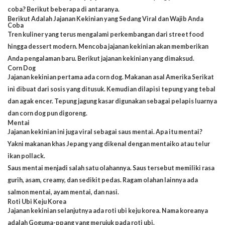
coba? Berikut beberapa di antaranya.
Berikut Adalah Jajanan Kekinian yang Sedang Viral dan Wajib Anda
Coba
Tren kuliner yang terus mengalami perkembangan dari street food
hingga dessert modern. Mencoba jajanan kekinian akan memberikan
Anda pengalaman baru. Berikut jajanan kekinian yang dimaksud.
Corn Dog
Jajanan kekinian pertama ada
corn dog
. Makanan asal Amerika Serikat
ini dibuat dari sosis yang ditusuk. Kemudian dilapisi tepung yang tebal
dan agak encer. Tepung jagung kasar digunakan sebagai pelapis luarnya
dan corn dog pun digoreng.
Mentai
Jajanan kekinian ini juga viral sebagai saus mentai. Apa itu mentai?
Yakni makanan khas Jepang yang dikenal dengan mentaiko atau telur
ikan pollack.
Saus mentai menjadi salah satu olahannya. Saus tersebut memiliki rasa
gurih, asam, creamy, dan sedikit pedas. Ragam olahan lainnya ada
salmon mentai, ayam mentai, dan nasi.
Roti Ubi Keju Korea
Jajanan kekinian selanjutnya ada roti ubi keju korea. Nama koreanya
adalah Goguma-ppang yang merujuk pada roti ubi.