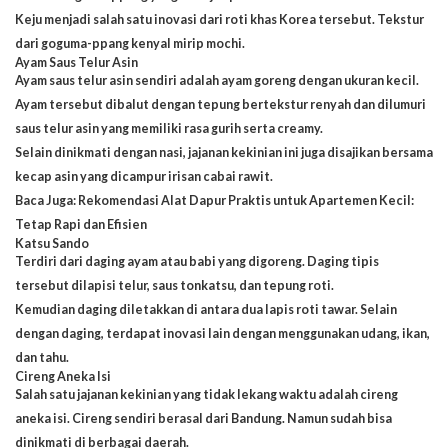
Keju menjadi salah satu inovasi dari roti khas Korea tersebut. Tekstur
dari goguma-ppang kenyal mirip mochi.
Ayam Saus Telur Asin
Ayam saus telur asin sendiri adalah ayam goreng dengan ukuran kecil.
Ayam tersebut dibalut dengan tepung bertekstur renyah dan dilumuri
saus telur asin yang memiliki rasa gurih serta creamy.
Selain dinikmati dengan nasi, jajanan kekinian ini juga disajikan bersama
kecap asin yang dicampur irisan cabai rawit.
Baca Juga:
Rekomendasi Alat Dapur Praktis untuk Apartemen Kecil:
Tetap Rapi dan Efisien
Katsu Sando
Terdiri dari daging ayam atau babi yang digoreng. Daging tipis
tersebut dilapisi telur, saus tonkatsu, dan tepung roti.
Kemudian daging diletakkan di antara dua lapis roti tawar. Selain
dengan daging, terdapat inovasi lain dengan menggunakan udang, ikan,
dan tahu.
Cireng Aneka Isi
Salah satu jajanan kekinian yang tidak lekang waktu adalah cireng
aneka isi. Cireng sendiri berasal dari Bandung. Namun sudah bisa
dinikmati di berbagai daerah.