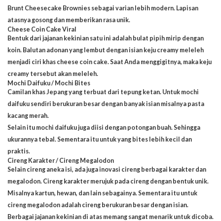
Brunt Cheesecake Brownies sebagai varian lebih modern. Lapisan
atasnya gosong dan memberikan rasa unik.
Cheese Coin Cake Viral
Bentuk dari jajanan kekinian satu ini adalah bulat pipih mirip dengan
koin. Balutan adonan yang lembut dengan isian keju creamy meleleh
menjadi ciri khas
cheese coin cake
. Saat Anda menggigitnya, maka keju
creamy tersebut akan meleleh.
Mochi Daifuku / Mochi Bites
Camilan khas Jepang yang terbuat dari tepung ketan. Untuk mochi
daifuku sendiri berukuran besar dengan banyak isian misalnya pasta
kacang merah.
Selain itu mochi daifuku juga diisi dengan potongan buah. Sehingga
ukurannya tebal. Sementara itu untuk yang bites lebih kecil dan
praktis.
Cireng Karakter / Cireng Megalodon
Selain cireng aneka isi, ada juga inovasi cireng berbagai karakter dan
megalodon. Cireng karakter merujuk pada cireng dengan bentuk unik.
Misalnya kartun, hewan, dan lain sebagainya. Sementara itu untuk
cireng megalodon adalah cireng berukuran besar dengan isian.
Berbagai jajanan kekinian di atas memang sangat menarik untuk dicoba.