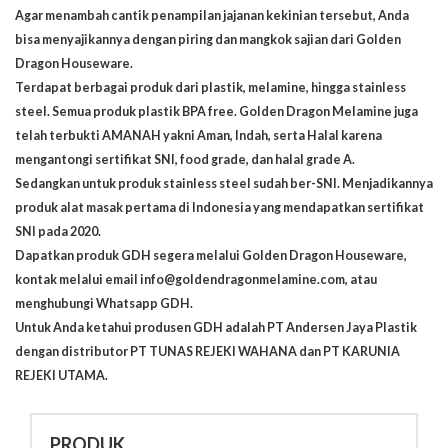
Agar menambah cantik penampilan jajanan kekinian tersebut, Anda
bisa menyajikannya dengan piring dan mangkok sajian dari Golden
Dragon Houseware.
Terdapat berbagai produk dari plastik, melamine, hingga stainless
steel. Semua produk plastik BPA free. Golden Dragon Melamine juga
telah terbukti AMANAH yakni Aman, Indah, serta Halal karena
mengantongi sertifikat SNI, food grade, dan halal grade A.
Sedangkan untuk produk stainless steel sudah ber-SNI. Menjadikannya
produk alat masak pertama di Indonesia yang mendapatkan sertifikat
SNI pada 2020.
Dapatkan produk GDH segera melalui
Golden Dragon Houseware
,
kontak melalui email
info@goldendragonmelamine.com
, atau
menghubungi
Whatsapp GDH
.
Untuk Anda ketahui produsen GDH adalah PT Andersen Jaya Plastik
dengan distributor PT TUNAS REJEKI WAHANA dan PT KARUNIA
REJEKI UTAMA.
PRODUK