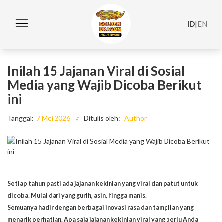
ID
|
EN
Inilah 15 Jajanan Viral di Sosial
Media yang Wajib Dicoba Berikut
ini
Tanggal:
7 Mei 2026
Ditulis oleh:
Author
Setiap tahun pasti ada jajanan kekinian yang viral dan patut untuk
dicoba. Mulai dari yang gurih, asin, hingga manis.
Semuanya hadir dengan berbagai inovasi rasa dan tampilan yang
menarik perhatian. Apa saja jajanan kekinian viral yang perlu Anda