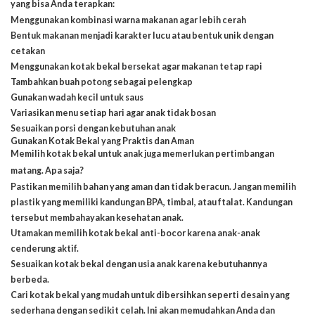
yang bisa Anda terapkan:
Menggunakan kombinasi warna makanan agar lebih cerah
Bentuk makanan menjadi karakter lucu atau bentuk unik dengan
cetakan
Menggunakan kotak bekal bersekat agar makanan tetap rapi
Tambahkan buah potong sebagai pelengkap
Gunakan wadah kecil untuk saus
Variasikan menu setiap hari agar anak tidak bosan
Sesuaikan porsi dengan kebutuhan anak
Gunakan Kotak Bekal yang Praktis dan Aman
Memilih kotak bekal untuk anak juga memerlukan pertimbangan
matang. Apa saja?
Pastikan memilih bahan yang aman dan tidak beracun. Jangan memilih
plastik yang memiliki kandungan BPA, timbal, atau ftalat. Kandungan
tersebut membahayakan kesehatan anak.
Utamakan memilih kotak bekal anti-bocor karena anak-anak
cenderung aktif.
Sesuaikan kotak bekal dengan usia anak karena kebutuhannya
berbeda.
Cari kotak bekal yang mudah untuk dibersihkan seperti desain yang
sederhana dengan sedikit celah. Ini akan memudahkan Anda dan