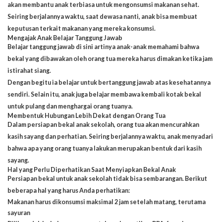
akan membantu anak terbiasa untuk mengonsumsi makanan sehat.
Seiring berjalannya waktu, saat dewasa nanti, anak bisa membuat
keputusan terkait makanan yang mereka konsumsi.
Mengajak Anak Belajar Tanggung Jawab
Belajar tanggung jawab di sini artinya anak-anak memahami bahwa
bekal yang dibawakan oleh orang tua mereka harus dimakan ketika jam
istirahat siang.
Dengan begitu ia belajar untuk bertanggung jawab atas kesehatannya
sendiri. Selain itu, anak juga belajar membawa kembali kotak bekal
untuk pulang dan menghargai orang tuanya.
Membentuk Hubungan Lebih Dekat dengan Orang Tua
Dalam persiapan bekal anak sekolah, orang tua akan mencurahkan
kasih sayang dan perhatian. Seiring berjalannya waktu, anak menyadari
bahwa apa yang orang tuanya lakukan merupakan bentuk dari kasih
sayang.
Hal yang Perlu Diperhatikan Saat Menyiapkan Bekal Anak
Persiapan bekal untuk anak sekolah tidak bisa sembarangan. Berikut
beberapa hal yang harus Anda perhatikan:
Makanan harus dikonsumsi maksimal 2 jam setelah matang, terutama
sayuran