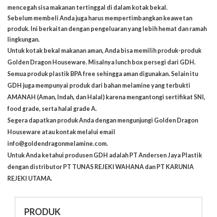
mencegah sisa makanan tertinggal di dalam kotak bekal.
Sebelum membeli Anda juga harus mempertimbangkan keawetan
produk. Ini berkaitan dengan pengeluaran yang lebih hemat dan ramah
lingkungan.
Untuk kotak bekal makanan aman, Anda bisa memilih produk-produk
Golden Dragon Houseware. Misalnya lunch box persegi dari GDH.
Semua produk plastik BPA free sehingga aman digunakan. Selain itu
GDH juga mempunyai produk dari bahan melamine yang terbukti
AMANAH (Aman, Indah, dan Halal) karena mengantongi sertifikat SNI,
food grade, serta halal grade A.
Segera dapatkan produk Anda dengan mengunjungi
Golden Dragon
Houseware
atau kontak melalui email
info@goldendragonmelamine.com.
Untuk Anda ketahui produsen GDH adalah PT Andersen Jaya Plastik
dengan distributor PT TUNAS REJEKI WAHANA dan PT KARUNIA
REJEKI UTAMA.
PRODUK