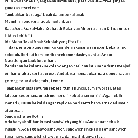
Pilih wadah bekal yang aman untuk anak, pastikan BPA-free, jangan
gunakan styrofoam
Tambahkan berbagai buah dalam bekal anak
Memilih menu yang tidak mudah basi
Baca Juga:
Gaya Makan Sehat di Kalangan Milenial: Tren & Tips untuk
Hidup Lebih Fit
Ide Menu Bekal Anak Sekolah yang Praktis
Tidak perlu bingung memikirkan ide makanan persiapan bekal anak
sekolah. Berikut kami berikan rekomendasinya untuk Anda:
Nasi dengan Lauk Sederhana
Persiapan bekal anak sekolah dengan nasi dan lauk sederhana menjadi
pilihan praktis serta bergizi. Anda bisa memadukan nasi dengan ayam
goreng, telur dadar, tahu, tempe.
Tambahkan juga sayuran seperti tumis buncis, tumis wortel, atau
lalapan sederhana untuk memenuhi kebutuhan nutrisi. Agar lebih
menarik, susun bekal dengan rapi dan beri sentuhan warna dari sayur
atau buah.
Sandwich atau Roti Isi
Ada banyak pilihan kreasi sandwich yang bisa Anda buat sebaik
mungkin. Ada egg mayo sandwich, sandwich smoked beef, sandwich
tuna mayo, sandwich strawberry, dan masih banyak lagi.