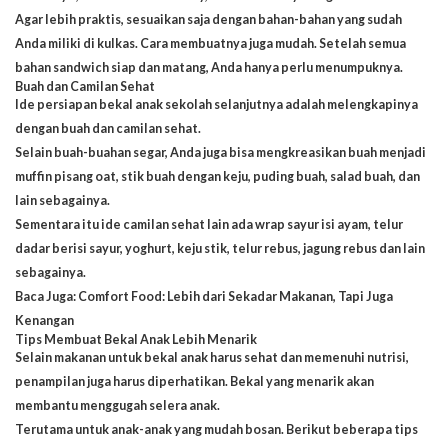
Agar lebih praktis, sesuaikan saja dengan bahan-bahan yang sudah
Anda miliki di kulkas. Cara membuatnya juga mudah. Setelah semua
bahan sandwich siap dan matang, Anda hanya perlu menumpuknya.
Buah dan Camilan Sehat
Ide persiapan bekal anak sekolah selanjutnya adalah melengkapinya
dengan buah dan camilan sehat.
Selain buah-buahan segar, Anda juga bisa mengkreasikan buah menjadi
muffin pisang oat, stik buah dengan keju, puding buah, salad buah, dan
lain sebagainya.
Sementara itu ide camilan sehat lain ada wrap sayur isi ayam, telur
dadar berisi sayur, yoghurt, keju stik, telur rebus, jagung rebus dan lain
sebagainya.
Baca Juga:
Comfort Food: Lebih dari Sekadar Makanan, Tapi Juga
Kenangan
Tips Membuat Bekal Anak Lebih Menarik
Selain makanan untuk bekal anak harus sehat dan memenuhi nutrisi,
penampilan juga harus diperhatikan. Bekal yang menarik akan
membantu menggugah selera anak.
Terutama untuk anak-anak yang mudah bosan. Berikut beberapa tips