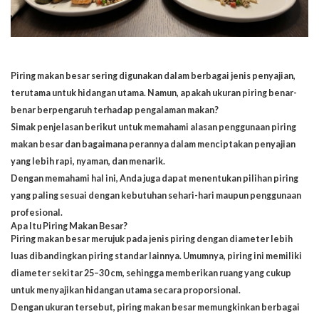
Piring makan besar sering digunakan dalam berbagai jenis penyajian,
terutama untuk hidangan utama. Namun, apakah ukuran piring benar-
benar berpengaruh terhadap pengalaman makan?
Simak penjelasan berikut untuk memahami alasan penggunaan piring
makan besar dan bagaimana perannya dalam menciptakan penyajian
yang lebih rapi, nyaman, dan menarik.
Dengan memahami hal ini, Anda juga dapat menentukan pilihan piring
yang paling sesuai dengan kebutuhan sehari-hari maupun penggunaan
profesional.
Apa Itu Piring Makan Besar?
Piring makan besar merujuk pada jenis piring dengan diameter lebih
luas dibandingkan piring standar lainnya. Umumnya, piring ini memiliki
diameter sekitar 25–30 cm, sehingga memberikan ruang yang cukup
untuk menyajikan
hidangan utama secara proporsional
.
Dengan ukuran tersebut, piring makan besar memungkinkan berbagai