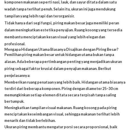
komponen makanan seperti nasi, lauk, dan sayur ditata dalam satu
wadah tanpa terlihat penuh. Selain itu, ukuran ini juga mendukung
tampilan yang lebih rapi dan terorganisir
.
Tidak hanya dari segi fungsi, piring makan besar juga memiliki peran
dalam meningkatkan estetika penyajian. Ruang kosong yang tersedia
membantu menciptakan kesan visual yang lebih elegan dan
profesional.
Mengapa Hidangan Utama Biasanya Disajikan dengan Piring Besar?
Pemilihan piring makan besar untuk hidangan utama bukan tanpa
alasan. Ada beberapa pertimbangan penting yang menjadikan ukuran
piring sebagai faktor krusial dalam penyajian makanan. Berikut
penjelasannya:
Memberikan ruang penataan yang lebih baik. Hidangan utama biasanya
terdiri dari beberapa komponen. Piring dengan diameter 25–30 cm
memungkinkan setiap elemen ditata secara terpisah tanpa saling
bertumpuk.
Meningkatkan tampilan visual makanan. Ruang kosong pada piring
menciptakan keseimbangan visual, sehingga makanan terlihat lebih
menarik dan tidak berlebihan.
Ukuran piring membantu mengatur porsi secara proporsional, baik