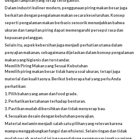
dengan tampilan yang tetap terorganisir.
Dalam industri kuliner modern, penggunaan piring makan besar juga
berkaitan dengan pengalaman makan secara keseluruhan. Konsep
seperti pengalaman makan berbasis sensorik menunjukkan bahwa
ukuran dan tampilan piring dapat memengaruhi persepsi rasa dan
kepuasan pelanggan.
Selain itu, aspek kebersihan juga menjadi perhatian utama dalam
penyajian makanan, sebagaimana dijelaskan dalam konsep pengalaman
makan yang higienis dan terstandar.
Memilih Piring Makan yang Sesuai Kebutuhan
Memilih piring makan besar tidak hanya soal ukuran, tetapi juga
material dan kualitasnya. Berikut beberapa hal yang perlu Anda
perhatikan:
1. Pilih bahan yang aman dan food grade.
2. Perhatikan ketahanan terhadap benturan.
3. Pastikan mudah dibersihkan dan tidak menyerap bau.
4. Sesuaikan desain dengan kebutuhan penyajian.
Material melamin menjadi salah satu pilihan yang relevan karena
mampu menggabungkan fungsi dan efisiensi. Selain ringan dan tidak
mudah pecah, material ini juga mendukung penggunaan jangka panjang