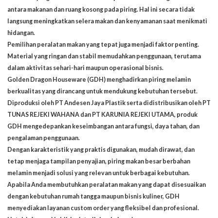
antara makanan dan ruang kosong pada piring. Hal ini secara tidak
langsung meningkatkan selera makan dan kenyamanan saat menikmati
hidangan.
Pemilihan peralatan makan yang tepat juga menjadi faktor penting.
Material yang ringan dan stabil memudahkan penggunaan, terutama
dalam aktivitas sehari-hari maupun operasional bisnis.
Golden Dragon Houseware (GDH)
menghadirkan piring melamin
berkualitas yang dirancang untuk mendukung kebutuhan tersebut.
Diproduksi oleh PT Andesen Jaya Plastik serta didistribusikan oleh PT
TUNAS REJEKI WAHANA dan PT KARUNIA REJEKI UTAMA, produk
GDH mengedepankan keseimbangan antara fungsi, daya tahan, dan
pengalaman penggunaan.
Dengan karakteristik yang praktis digunakan, mudah dirawat, dan
tetap menjaga tampilan penyajian, piring makan besar berbahan
melamin menjadi solusi yang relevan untuk berbagai kebutuhan.
Apabila Anda membutuhkan peralatan makan yang dapat disesuaikan
dengan kebutuhan rumah tangga maupun bisnis kuliner, GDH
menyediakan layanan custom order yang fleksibel dan profesional.