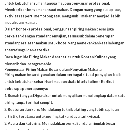
untuk kebutuhan rumah tangga maupun penyajian profesional.
Memberikan kenyamanan saat makan
. Dengan ruang yang cukup luas,
aktivitas seperti memotong atau mengambil makanan menjadi lebih
mudah dan nyaman.
Dalam konteks profesional, penggunaan piring makan besar juga
berkaitan dengan standar penyajian, termasuk dalam penerapan
standar peralatan makan untuk hotel yang menekankan keseimbangan
antara fungsi dan estetika.
Baca Juga:
Ide Piring Makan Aesthetic untuk Konten Kuliner yang
Menarik dan Instagramable
Penggunaan Piring Makan Besar dalam Penyajian Makanan
Piring makan besar digunakan dalam berbagai situasi penyajian, baik
untuk kebutuhan sehari-hari maupun skala bisnis kuliner. Berikut
beberapa penerapannya:
1. Rumah tangga: Digunakan untuk menyajikan menu lengkap dalam satu
piring tanpa terlihat sempit.
2. Restoran dan kafe: Mendukung teknik plating yang lebih rapi dan
artistik, terutama untuk meningkatkan daya tarik visual.
3.
Acara dan katering
: Memudahkan penyajian dalam jumlah besar