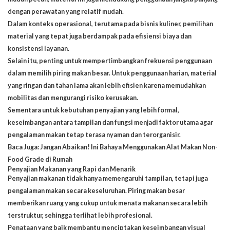
dengan perawatan yang relatif mudah.
Dalam konteks operasional, terutama pada bisnis kuliner, pemilihan
material yang tepat juga berdampak pada efisiensi biaya dan
konsistensi layanan.
Selain itu, penting untuk mempertimbangkan frekuensi penggunaan
dalam memilih piring makan besar. Untuk penggunaan harian, material
yang ringan dan tahan lama akan lebih efisien karena memudahkan
mobilitas dan mengurangi risiko kerusakan.
Sementara untuk kebutuhan penyajian yang lebih formal,
keseimbangan antara tampilan dan fungsi menjadi faktor utama agar
pengalaman makan tetap terasa nyaman dan terorganisir.
Baca Juga:
Jangan Abaikan! Ini Bahaya Menggunakan Alat Makan Non-
Food Grade di Rumah
Penyajian Makanan yang Rapi dan Menarik
Penyajian makanan tidak hanya memengaruhi tampilan, tetapi juga
pengalaman makan secara keseluruhan. Piring makan besar
memberikan ruang yang cukup untuk menata makanan secara lebih
terstruktur, sehingga terlihat lebih profesional.
Penataan yang baik membantu menciptakan keseimbangan visual