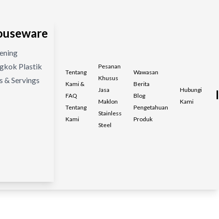
Houseware
Bening
gkok Plastik
Pesanan
Tentang
Wawasan
Khusus
s & Servings
Kami &
Berita
Jasa
Hubungi
FAQ
Blog
Maklon
Kami
Tentang
Pengetahuan
Stainless
Kami
Produk
Steel