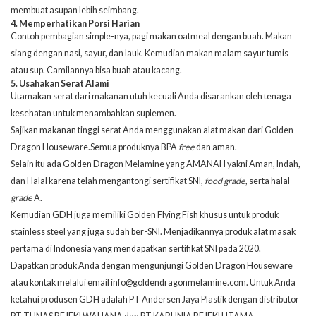
membuat asupan lebih seimbang.
4. Memperhatikan Porsi Harian
Contoh pembagian simple-nya, pagi makan oatmeal dengan buah. Makan
siang dengan nasi, sayur, dan lauk. Kemudian makan malam sayur tumis
atau sup. Camilannya bisa buah atau kacang.
5. Usahakan Serat Alami
Utamakan serat dari makanan utuh kecuali Anda disarankan oleh tenaga
kesehatan untuk menambahkan suplemen.
Sajikan makanan tinggi serat Anda menggunakan alat makan dari Golden
Dragon Houseware.Semua produknya BPA
free
dan aman.
Selain itu ada Golden Dragon Melamine yang AMANAH yakni Aman, Indah,
dan Halal karena telah mengantongi sertifikat SNI,
food grade
, serta halal
grade
A.
Kemudian GDH juga memiliki Golden Flying Fish khusus untuk produk
stainless steel yang juga sudah ber-SNI. Menjadikannya produk alat masak
pertama di Indonesia yang mendapatkan sertifikat SNI pada 2020.
Dapatkan produk Anda dengan mengunjungi
Golden Dragon Houseware
atau kontak melalui email info@goldendragonmelamine.com. Untuk Anda
ketahui produsen GDH adalah PT Andersen Jaya Plastik dengan distributor