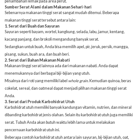
penambahan lemak pada area perut.
Sumber Serat Alami dalam Makanan Sehari-hari
Sebenarnya makanan tinggi serat sangat mudah ditemui. Beberapa
makanan tinggi serat tersebut antara lain:
1. Serat dari Buah dan Sayuran
Sayuran seperti bayam, wortel, kangkung, selada, labu, jamur, kentang,
kacang panjang, dan brokoli mengandung banyak serat.
Sedangkan untuk buah, Anda bisa memilih apel, pir, jeruk, persik, mangga,
pisang, sukun, buah ara, dan buah beri.
2. Serat dari Bahan Makanan Nabati
Makanan tinggi serat lainnya ada dari makanan nabati. Anda dapat
menemukannya dari berbagai biji-bijian yang utuh.
Misalnya dari roti yang memiliki label
whole grain
. Kemudian quinoa, beras
cokelat, sereal, dan oatmeal dapat menjadi pilihan makanan tinggi serat
Anda.
3. Serat dari Produk Karbohidrat Utuh
Karbohidrat utuh memiliki banyak kandungan vitamin, nutrien, dan mineral
dibanding karbohidrat jenis olahan. Selain itu karbohidrat utuh juga memiliki
serat. Tubuh Anda akan butuh waktu lebih lama untuk melakukan
pencernaan karbohidrat utuh ini.
Beberapa contoh karbohidrat utuh antara lain sayuran, bij-bijian utuh, oat,