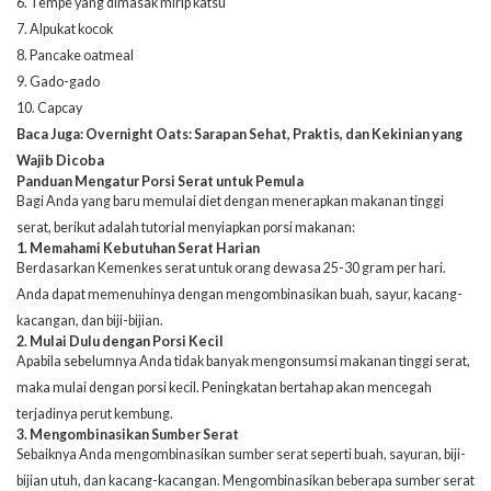
6. Tempe yang dimasak mirip katsu
7. Alpukat kocok
8. Pancake oatmeal
9. Gado-gado
10. Capcay
Baca Juga:
Overnight Oats: Sarapan Sehat, Praktis, dan Kekinian yang
Wajib Dicoba
Panduan Mengatur Porsi Serat untuk Pemula
Bagi Anda yang baru memulai diet dengan menerapkan makanan tinggi
serat, berikut adalah tutorial menyiapkan porsi makanan:
1. Memahami Kebutuhan Serat Harian
Berdasarkan Kemenkes serat untuk orang dewasa 25-30 gram per hari.
Anda dapat memenuhinya dengan mengombinasikan buah, sayur, kacang-
kacangan, dan biji-bijian.
2. Mulai Dulu dengan Porsi Kecil
Apabila sebelumnya Anda tidak banyak mengonsumsi makanan tinggi serat,
maka mulai dengan porsi kecil. Peningkatan bertahap akan mencegah
terjadinya perut kembung.
3. Mengombinasikan Sumber Serat
Sebaiknya Anda mengombinasikan sumber serat seperti buah, sayuran, biji-
bijian utuh, dan kacang-kacangan. Mengombinasikan beberapa sumber serat