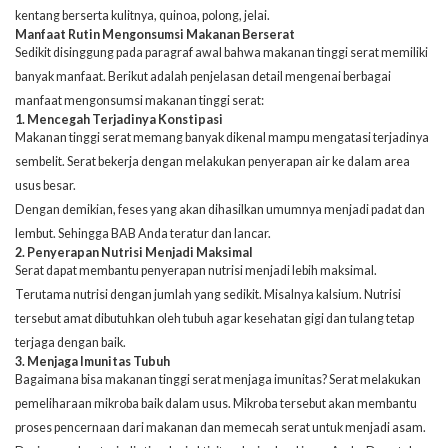
kentang berserta kulitnya, quinoa, polong, jelai.
Manfaat Rutin Mengonsumsi Makanan Berserat
Sedikit disinggung pada paragraf awal bahwa makanan tinggi serat memiliki
banyak manfaat. Berikut adalah penjelasan detail mengenai berbagai
manfaat mengonsumsi makanan tinggi serat:
1. Mencegah Terjadinya Konstipasi
Makanan tinggi serat memang banyak dikenal mampu mengatasi terjadinya
sembelit. Serat bekerja dengan melakukan penyerapan air ke dalam area
usus besar.
Dengan demikian, feses yang akan dihasilkan umumnya menjadi padat dan
lembut. Sehingga BAB Anda teratur dan lancar.
2. Penyerapan Nutrisi Menjadi Maksimal
Serat dapat membantu penyerapan nutrisi menjadi lebih maksimal.
Terutama nutrisi dengan jumlah yang sedikit. Misalnya kalsium. Nutrisi
tersebut amat dibutuhkan oleh tubuh agar kesehatan gigi dan tulang tetap
terjaga dengan baik.
3. Menjaga Imunitas Tubuh
Bagaimana bisa makanan tinggi serat menjaga imunitas? Serat melakukan
pemeliharaan mikroba baik dalam usus. Mikroba tersebut akan membantu
proses pencernaan dari makanan dan memecah serat untuk menjadi asam.