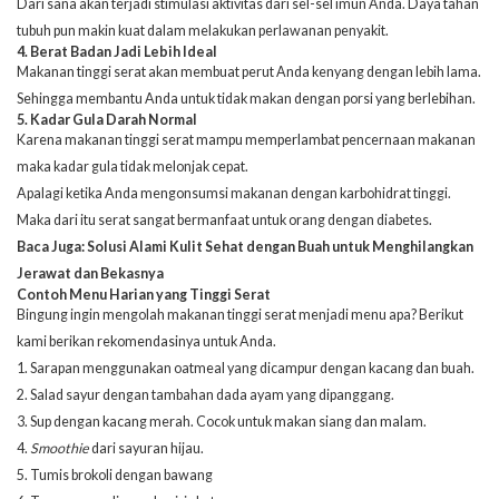
Dari sana akan terjadi stimulasi aktivitas dari sel-sel imun Anda. Daya tahan
tubuh pun makin kuat dalam melakukan perlawanan penyakit.
4. Berat Badan Jadi Lebih Ideal
Makanan tinggi serat akan membuat perut Anda kenyang dengan lebih lama.
Sehingga membantu Anda untuk tidak makan dengan porsi yang berlebihan.
5. Kadar Gula Darah Normal
Karena makanan tinggi serat mampu memperlambat pencernaan makanan
maka kadar gula tidak melonjak cepat.
Apalagi ketika Anda mengonsumsi makanan dengan karbohidrat tinggi.
Maka dari itu serat sangat bermanfaat untuk orang dengan diabetes.
Baca Juga:
Solusi Alami Kulit Sehat dengan Buah untuk Menghilangkan
Jerawat dan Bekasnya
Contoh Menu Harian yang Tinggi Serat
Bingung ingin mengolah makanan tinggi serat menjadi menu apa? Berikut
kami berikan rekomendasinya untuk Anda.
1. Sarapan menggunakan oatmeal yang dicampur dengan kacang dan buah.
2. Salad sayur dengan tambahan dada ayam yang dipanggang.
3. Sup dengan kacang merah. Cocok untuk makan siang dan malam.
4.
Smoothie
dari sayuran hijau.
5. Tumis brokoli dengan bawang