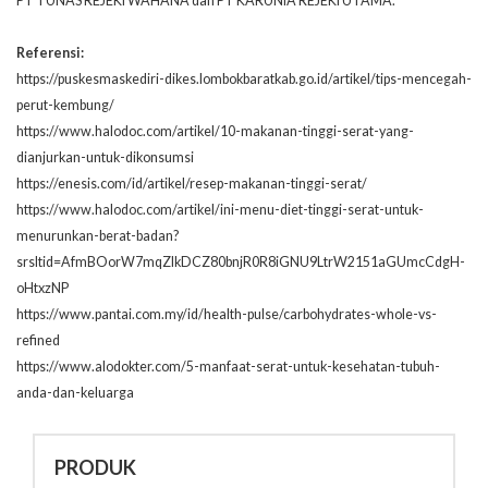
PT TUNAS REJEKI WAHANA dan PT KARUNIA REJEKI UTAMA.
Referensi:
https://puskesmaskediri-dikes.lombokbaratkab.go.id/artikel/tips-mencegah-
perut-kembung/
https://www.halodoc.com/artikel/10-makanan-tinggi-serat-yang-
dianjurkan-untuk-dikonsumsi
https://enesis.com/id/artikel/resep-makanan-tinggi-serat/
https://www.halodoc.com/artikel/ini-menu-diet-tinggi-serat-untuk-
menurunkan-berat-badan?
srsltid=AfmBOorW7mqZIkDCZ80bnjR0R8iGNU9LtrW2151aGUmcCdgH-
oHtxzNP
https://www.pantai.com.my/id/health-pulse/carbohydrates-whole-vs-
refined
https://www.alodokter.com/5-manfaat-serat-untuk-kesehatan-tubuh-
anda-dan-keluarga
PRODUK