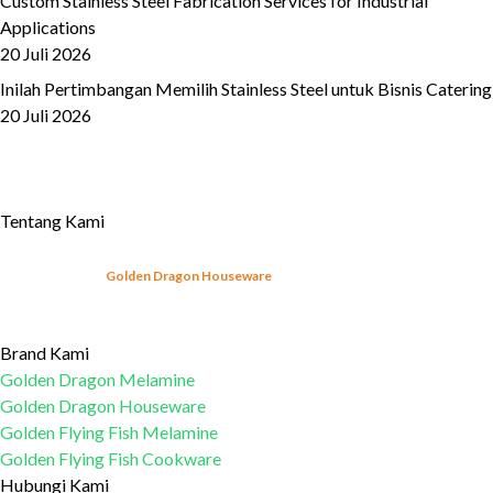
Custom Stainless Steel Fabrication Services for Industrial
Applications
20 Juli 2026
Inilah Pertimbangan Memilih Stainless Steel untuk Bisnis Catering
20 Juli 2026
Tentang Kami
Sejak tahun 2003,
Golden Dragon Houseware
telah mulai memproduksi produk-
produk peralatan makan melamin yang sesuai dengan Standar Nasional Indonesia
(SNI).
Learn More...
Brand Kami
Golden Dragon Melamine
Golden Dragon Houseware
Golden Flying Fish Melamine
Golden Flying Fish Cookware
Hubungi Kami