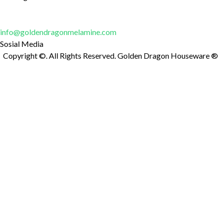
Untuk pertanyaan dan informasi lebih lanjut, jangan ragu untuk
mengirim email kepada kami di:
info@goldendragonmelamine.com
Sosial Media
Copyright ©. All Rights Reserved. Golden Dragon Houseware ®