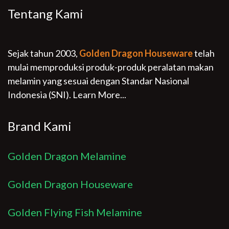
Tentang Kami
Sejak tahun 2003,
Golden Dragon Houseware
telah
mulai memproduksi produk-produk peralatan makan
melamin yang sesuai dengan Standar Nasional
Indonesia (SNI).
Learn More...
Brand Kami
Golden Dragon Melamine
Golden Dragon Houseware
Golden Flying Fish Melamine