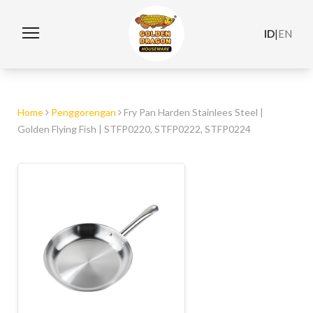
ID
|
EN
Home
Penggorengan
Fry Pan Harden Stainlees Steel |
Golden Flying Fish | STFP0220, STFP0222, STFP0224