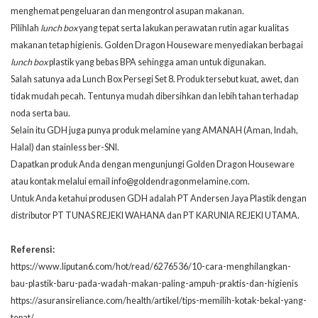
menghemat pengeluaran dan mengontrol asupan makanan.
Pilihlah
lunch box
yang tepat serta lakukan perawatan rutin agar kualitas
makanan tetap higienis. Golden Dragon Houseware menyediakan berbagai
lunch box
plastik yang bebas BPA sehingga aman untuk digunakan.
Salah satunya ada
Lunch Box Persegi Set 8
. Produk tersebut kuat, awet, dan
tidak mudah pecah. Tentunya mudah dibersihkan dan lebih tahan terhadap
noda serta bau.
Selain itu GDH juga punya produk melamine yang AMANAH (Aman, Indah,
Halal) dan stainless ber-SNI.
Dapatkan produk Anda dengan mengunjungi
Golden Dragon Houseware
atau kontak melalui email info@goldendragonmelamine.com.
Untuk Anda ketahui produsen GDH adalah PT Andersen Jaya Plastik dengan
distributor PT TUNAS REJEKI WAHANA dan PT KARUNIA REJEKI UTAMA.
Referensi:
https://www.liputan6.com/hot/read/6276536/10-cara-menghilangkan-
bau-plastik-baru-pada-wadah-makan-paling-ampuh-praktis-dan-higienis
https://asuransireliance.com/health/artikel/tips-memilih-kotak-bekal-yang-
tepat/