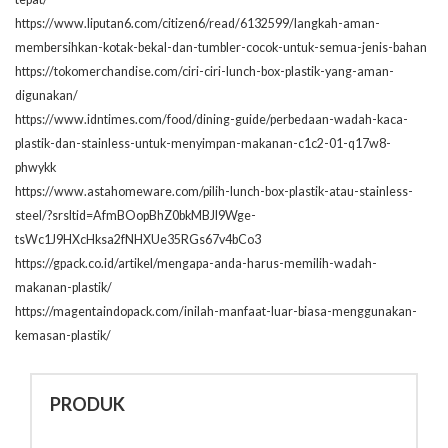
https://www.liputan6.com/citizen6/read/6132599/langkah-aman-
membersihkan-kotak-bekal-dan-tumbler-cocok-untuk-semua-jenis-bahan
https://tokomerchandise.com/ciri-ciri-lunch-box-plastik-yang-aman-
digunakan/
https://www.idntimes.com/food/dining-guide/perbedaan-wadah-kaca-
plastik-dan-stainless-untuk-menyimpan-makanan-c1c2-01-q17w8-
phwykk
https://www.astahomeware.com/pilih-lunch-box-plastik-atau-stainless-
steel/?srsltid=AfmBOopBhZ0bkMBJI9Wge-
tsWc1J9HXcHksa2fNHXUe35RGs67v4bCo3
https://gpack.co.id/artikel/mengapa-anda-harus-memilih-wadah-
makanan-plastik/
https://magentaindopack.com/inilah-manfaat-luar-biasa-menggunakan-
kemasan-plastik/
PRODUK