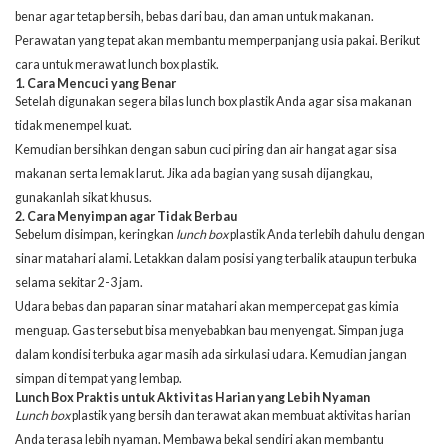
benar agar tetap bersih, bebas dari bau, dan aman untuk makanan.
Perawatan yang tepat akan membantu memperpanjang usia pakai. Berikut
cara untuk merawat lunch box plastik.
1. Cara Mencuci yang Benar
Setelah digunakan segera bilas lunch box plastik Anda agar sisa makanan
tidak menempel kuat.
Kemudian bersihkan dengan sabun cuci piring dan air hangat agar sisa
makanan serta lemak larut. Jika ada bagian yang susah dijangkau,
gunakanlah sikat khusus.
2. Cara Menyimpan agar Tidak Berbau
Sebelum disimpan, keringkan
lunch box
plastik Anda terlebih dahulu dengan
sinar matahari alami. Letakkan dalam posisi yang terbalik ataupun terbuka
selama sekitar 2-3 jam.
Udara bebas dan paparan sinar matahari akan mempercepat gas kimia
menguap. Gas tersebut bisa menyebabkan bau menyengat. Simpan juga
dalam kondisi terbuka agar masih ada sirkulasi udara. Kemudian jangan
simpan di tempat yang lembap.
Lunch Box Praktis untuk Aktivitas Harian yang Lebih Nyaman
Lunch box
plastik yang bersih dan terawat akan membuat aktivitas harian
Anda terasa lebih nyaman. Membawa bekal sendiri akan membantu