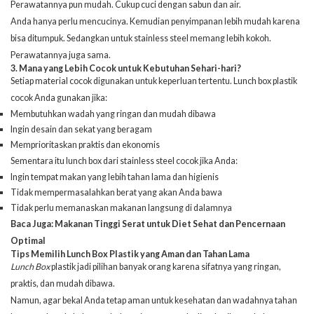
Perawatannya pun mudah. Cukup cuci dengan sabun dan air.
Anda hanya perlu mencucinya. Kemudian penyimpanan lebih mudah karena
bisa ditumpuk. Sedangkan untuk stainless steel memang lebih kokoh.
Perawatannya juga sama.
3. Mana yang Lebih Cocok untuk Kebutuhan Sehari-hari?
Setiap material cocok digunakan untuk keperluan tertentu. Lunch box plastik
cocok Anda gunakan jika:
Membutuhkan wadah yang ringan dan mudah dibawa
Ingin desain dan sekat yang beragam
Memprioritaskan praktis dan ekonomis
Sementara itu lunch box dari stainless steel cocok jika Anda:
Ingin tempat makan yang lebih tahan lama dan higienis
Tidak mempermasalahkan berat yang akan Anda bawa
Tidak perlu memanaskan makanan langsung di dalamnya
Baca Juga:
Makanan Tinggi Serat untuk Diet Sehat dan Pencernaan
Optimal
Tips Memilih Lunch Box Plastik yang Aman dan Tahan Lama
Lunch Box
plastik jadi pilihan banyak orang karena sifatnya yang ringan,
praktis, dan mudah dibawa.
Namun, agar bekal Anda tetap aman untuk kesehatan dan wadahnya tahan