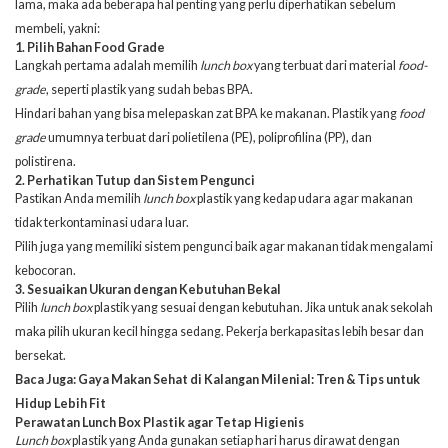
lama, maka ada beberapa hal penting yang perlu diperhatikan sebelum
membeli, yakni:
1. Pilih Bahan Food Grade
Langkah pertama adalah memilih
lunch box
yang terbuat dari material
food-
grade
, seperti plastik yang sudah bebas BPA.
Hindari bahan yang bisa melepaskan zat BPA ke makanan. Plastik yang
food
grade
umumnya terbuat dari polietilena (PE), poliprofilina (PP), dan
polistirena.
2. Perhatikan Tutup dan Sistem Pengunci
Pastikan Anda memilih
lunch box
plastik yang kedap udara agar makanan
tidak terkontaminasi udara luar.
Pilih juga yang memiliki sistem pengunci baik agar makanan tidak mengalami
kebocoran.
3. Sesuaikan Ukuran dengan Kebutuhan Bekal
Pilih
lunch box
plastik yang sesuai dengan kebutuhan. Jika untuk anak sekolah
maka pilih ukuran kecil hingga sedang. Pekerja berkapasitas lebih besar dan
bersekat.
Baca Juga:
Gaya Makan Sehat di Kalangan Milenial: Tren & Tips untuk
Hidup Lebih Fit
Perawatan Lunch Box Plastik agar Tetap Higienis
Lunch box
plastik yang Anda gunakan setiap hari harus
dirawat
dengan