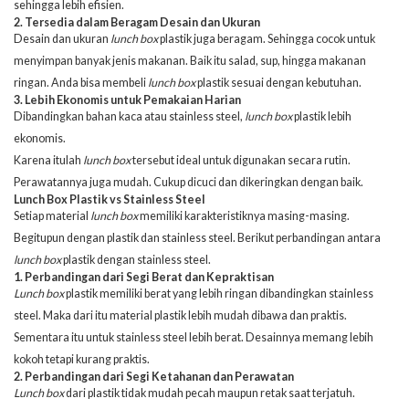
sehingga lebih efisien.
2. Tersedia dalam Beragam Desain dan Ukuran
Desain dan ukuran
lunch box
plastik juga beragam. Sehingga cocok untuk
menyimpan banyak jenis makanan. Baik itu salad, sup, hingga makanan
ringan. Anda bisa membeli
lunch box
plastik sesuai dengan kebutuhan.
3. Lebih Ekonomis untuk Pemakaian Harian
Dibandingkan bahan kaca atau stainless steel,
lunch box
plastik lebih
ekonomis.
Karena itulah
lunch box
tersebut ideal untuk digunakan secara rutin.
Perawatannya juga mudah. Cukup dicuci dan dikeringkan dengan baik.
Lunch Box Plastik vs Stainless Steel
Setiap material
lunch box
memiliki
karakteristiknya
masing-masing.
Begitupun dengan plastik dan stainless steel. Berikut perbandingan antara
lunch box
plastik dengan stainless steel.
1. Perbandingan dari Segi Berat dan Kepraktisan
Lunch box
plastik memiliki berat yang lebih ringan dibandingkan stainless
steel. Maka dari itu material plastik lebih mudah dibawa dan praktis.
Sementara itu untuk stainless steel lebih berat. Desainnya memang lebih
kokoh tetapi kurang praktis.
2. Perbandingan dari Segi Ketahanan dan Perawatan
Lunch box
dari plastik tidak mudah pecah maupun retak saat terjatuh.