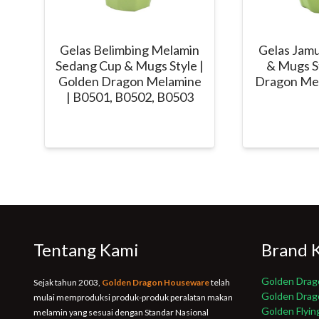
Gelas Belimbing Melamin
Gelas Jam
Sedang Cup & Mugs Style |
& Mugs St
Golden Dragon Melamine
Dragon Mel
| B0501, B0502, B0503
Tentang Kami
Brand 
Golden Drag
Sejak tahun 2003,
Golden Dragon Houseware
telah
Golden Dra
mulai memproduksi produk-produk peralatan makan
Golden Flyin
melamin yang sesuai dengan Standar Nasional