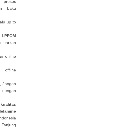
proses
an baku
lu up to
i
LPPOM
eluarkan
an online
offline
, Jangan
 dengan
kualitas
Melamine
Indonesia
 Tanjung