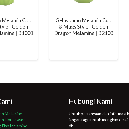
u Melamin Cup
Gelas Jamu Melamin Cup
yle | Golden
& Mugs Style | Golden
amine | B1001
Dragon Melamine | B2103
Kami
Hubungi Kami
on Melamine
Untuk pertanyaan dan informasi le
gon Houseware
jangan ragu untuk mengirim email
g Fish Melamine
di: