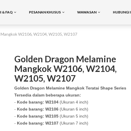
 & FAQ
PESANAN KHUSUS
WAWASAN
HUBUNGI 
e Mangkok W2106, W2104, W2105, W2107
Golden Dragon Melamine
Mangkok W2106, W2104,
W2105, W2107
Golden Dragon Melamine Mangkok Teratai Shape Series
Tersedia dalam beberapa ukuran:
-
Kode barang:
W2104
(Ukuran 4 inch)
-
Kode barang:
W2106
(Ukuran 6 inch)
-
Kode barang:
W2105
(Ukuran 5 inch)
-
Kode barang: W2107
(Ukuran 7 inch)