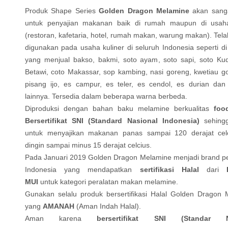
Produk Shape Series
Golden Dragon Melamine
akan sanga
untuk penyajian makanan baik di rumah maupun di usaha
(restoran, kafetaria, hotel, rumah makan, warung makan). Tel
digunakan pada usaha kuliner di seluruh Indonesia seperti di
yang menjual bakso, bakmi, soto ayam, soto sapi, soto Kud
Betawi, coto Makassar, sop kambing, nasi goreng, kwetiau g
pisang ijo, es campur, es teler, es cendol, es durian dan
lainnya. Tersedia dalam beberapa warna berbeda.
Diproduksi dengan bahan baku melamine berkualitas
foo
Bersertifikat SNI (Standard Nasional Indonesia)
sehin
untuk menyajikan makanan panas sampai 120 derajat cel
dingin sampai minus 15 derajat celcius.
Pada Januari 2019 Golden Dragon Melamine menjadi brand pe
Indonesia yang mendapatkan
sertifikasi Halal
dari
L
MUI
untuk kategori peralatan makan melamine.
Gunakan selalu produk bersertifikasi Halal Golden Dragon 
yang
AMANAH
(Aman Indah Halal).
Aman karena
bersertifikat SNI (Standar N