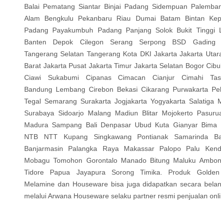
Balai Pematang Siantar Binjai Padang Sidempuan Palemba
Alam Bengkulu Pekanbaru Riau Dumai Batam Bintan Kep
Padang Payakumbuh Padang Panjang Solok Bukit Tinggi
Banten Depok Cilegon Serang Serpong BSD Gading 
Tangerang Selatan Tangerang Kota DKI Jakarta Jakarta Utar
Barat Jakarta Pusat Jakarta Timur Jakarta Selatan Bogor Cibu
Ciawi Sukabumi Cipanas Cimacan Cianjur Cimahi Tas
Bandung Lembang Cirebon Bekasi Cikarang Purwakarta Pe
Tegal Semarang Surakarta Jogjakarta Yogyakarta Salatiga 
Surabaya Sidoarjo Malang Madiun Blitar Mojokerto Pasurua
Madura Sampang Bali Denpasar Ubud Kuta Gianyar Bima
NTB NTT Kupang Singkawang Pontianak Samarinda Bal
Banjarmasin Palangka Raya Makassar Palopo Palu Kend
Mobagu Tomohon Gorontalo Manado Bitung Maluku Ambon
Tidore Papua Jayapura Sorong Timika. Produk Golde
Melamine dan Houseware bisa juga didapatkan secara belanj
melalui Arwana Houseware selaku partner resmi penjualan onli