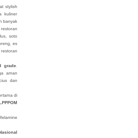
t stylish
 kuliner
ah banyak
 restoran
us, soto
oreng, es
 restoran
d grade
.
gga aman
cius dan
rtama di
PPPOM
Melamine
asional