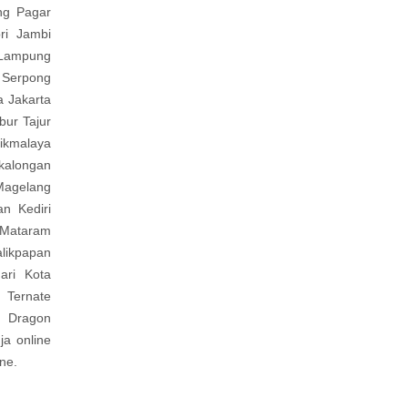
ng Pagar
ri Jambi
 Lampung
Serpong
a Jakarta
bur Tajur
ikmalaya
kalongan
Magelang
n Kediri
 Mataram
ikpapan
ari Kota
 Ternate
n Dragon
a online
ne.