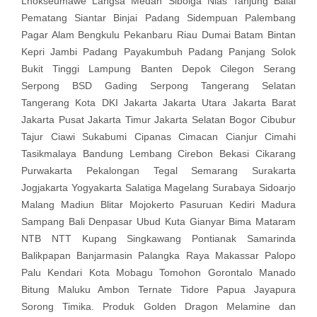
Lhokseumawe Langsa Medan Sibolga Nias Tanjung Balai
Pematang Siantar Binjai Padang Sidempuan Palembang
Pagar Alam Bengkulu Pekanbaru Riau Dumai Batam Bintan
Kepri Jambi Padang Payakumbuh Padang Panjang Solok
Bukit Tinggi Lampung Banten Depok Cilegon Serang
Serpong BSD Gading Serpong Tangerang Selatan
Tangerang Kota DKI Jakarta Jakarta Utara Jakarta Barat
Jakarta Pusat Jakarta Timur Jakarta Selatan Bogor Cibubur
Tajur Ciawi Sukabumi Cipanas Cimacan Cianjur Cimahi
Tasikmalaya Bandung Lembang Cirebon Bekasi Cikarang
Purwakarta Pekalongan Tegal Semarang Surakarta
Jogjakarta Yogyakarta Salatiga Magelang Surabaya Sidoarjo
Malang Madiun Blitar Mojokerto Pasuruan Kediri Madura
Sampang Bali Denpasar Ubud Kuta Gianyar Bima Mataram
NTB NTT Kupang Singkawang Pontianak Samarinda
Balikpapan Banjarmasin Palangka Raya Makassar Palopo
Palu Kendari Kota Mobagu Tomohon Gorontalo Manado
Bitung Maluku Ambon Ternate Tidore Papua Jayapura
Sorong Timika. Produk Golden Dragon Melamine dan