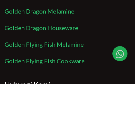
Golden Dragon Melamine
Golden Dragon Houseware
Golden Flying Fish Melamine
Golden Flying Fish Cookware
Hubungi Kami
Untuk pertanyaan dan informasi lebih lanjut,
jangan ragu untuk mengirim email kepada kami
di: