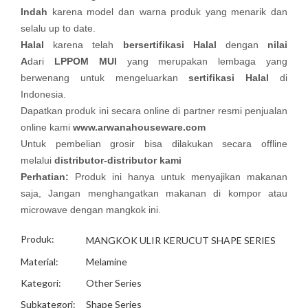
Indah
karena model dan warna produk yang menarik dan
selalu up to date.
Halal
karena telah
bersertifikasi Halal
dengan
nilai
A
dari
LPPOM MUI
yang merupakan lembaga yang
berwenang untuk mengeluarkan
sertifikasi Halal
di
Indonesia.
Dapatkan produk ini secara online di partner resmi penjualan
online kami
www.arwanahouseware.com
Untuk pembelian grosir bisa dilakukan secara offline
melalui
distributor-distributor kami
Perhatian:
Produk ini hanya untuk menyajikan makanan
saja, Jangan menghangatkan makanan di kompor atau
microwave dengan mangkok ini.
Produk:
MANGKOK ULIR KERUCUT SHAPE SERIES
Material:
Melamine
Kategori:
Other Series
Subkategori:
Shape Series