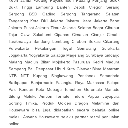
Kepri Jambi Padang Payakumbuh Padang Panjang Solok
Bukit Tinggi Lampung Banten Depok Cilegon Serang
Serpong BSD Gading Serpong Tangerang Selatan
Tangerang Kota DKI Jakarta Jakarta Utara Jakarta Barat
Jakarta Pusat Jakarta Timur Jakarta Selatan Bogor Cibubur
Tajur Ciawi Sukabumi Cipanas Cimacan Cianjur Cimahi
Tasikmalaya Bandung Lembang Cirebon Bekasi Cikarang
Purwakarta Pekalongan Tegal Semarang Surakarta
Jogjakarta Yogyakarta Salatiga Magelang Surabaya Sidoarjo
Malang Madiun Blitar Mojokerto Pasuruan Kediri Madura
Sampang Bali Denpasar Ubud Kuta Gianyar Bima Mataram
NTB NTT Kupang Singkawang Pontianak Samarinda
Balikpapan Banjarmasin Palangka Raya Makassar Palopo
Palu Kendari Kota Mobagu Tomohon Gorontalo Manado
Bitung Maluku Ambon Ternate Tidore Papua Jayapura
Sorong Timika. Produk Golden Dragon Melamine dan
Houseware bisa juga didapatkan secara belanja online
melalui Arwana Houseware selaku partner resmi penjualan
online.