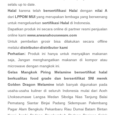
selalu up to date.
Halal
karena telah
bersertifikasi Hala
l dengan
nilai A
dari
LPPOM MUI
yang merupakan lembaga yang berwenang
untuk mengeluarkan
sertifikasi Halal
di Indonesia.
Dapatkan produk ini secara online di partner resmi penjualan
online kami
www.arwanahouseware.com
Untuk pembelian grosir bisa dilakukan secara offline
melalui
distributor-distributor kami
Perhatian:
Produk ini hanya untuk menyajikan makanan
saja, Jangan menghangatkan makanan di kompor atau
microwave dengan mangkok ini.
Gelas Mangkok Piring Melamine bersertifikat halal
berkualitas food grade dan bersertifikat SNI merek
Golden Dragon Melamine
telah banyak digunakan pada
usaha-usaha kuliner di seluruh Indonesia mulai dari Aceh
Lhokseumawe Langsa Medan Sibolga Nias Tanjung Balai
Pematang Siantar Binjai Padang Sidempuan Palembang
Pagar Alam Bengkulu Pekanbaru Riau Dumai Batam Bintan