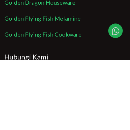
Golden Dragon Houseware
Golden Flying Fish Melamine
Golden Flying Fish Cookware
Hubungi Kami
Untuk pertanyaan dan informasi lebih lanjut,
jangan ragu untuk mengirim email kepada kami
di:
info@goldendragonmelamine.com
Sosial Media