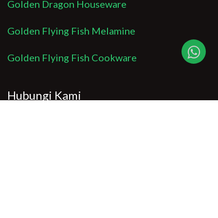
Golden Dragon Houseware
Golden Flying Fish Melamine
Golden Flying Fish Cookware
Hubungi Kami
Untuk pertanyaan dan informasi lebih lanjut,
jangan ragu untuk mengirim email kepada kami
di:
info@goldendragonmelamine.com
Sosial Media