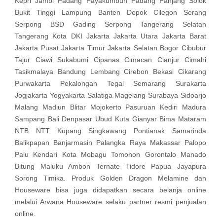
Kepri Jambi Padang Payakumbuh Padang Panjang Solok
Bukit Tinggi Lampung Banten Depok Cilegon Serang
Serpong BSD Gading Serpong Tangerang Selatan
Tangerang Kota DKI Jakarta Jakarta Utara Jakarta Barat
Jakarta Pusat Jakarta Timur Jakarta Selatan Bogor Cibubur
Tajur Ciawi Sukabumi Cipanas Cimacan Cianjur Cimahi
Tasikmalaya Bandung Lembang Cirebon Bekasi Cikarang
Purwakarta Pekalongan Tegal Semarang Surakarta
Jogjakarta Yogyakarta Salatiga Magelang Surabaya Sidoarjo
Malang Madiun Blitar Mojokerto Pasuruan Kediri Madura
Sampang Bali Denpasar Ubud Kuta Gianyar Bima Mataram
NTB NTT Kupang Singkawang Pontianak Samarinda
Balikpapan Banjarmasin Palangka Raya Makassar Palopo
Palu Kendari Kota Mobagu Tomohon Gorontalo Manado
Bitung Maluku Ambon Ternate Tidore Papua Jayapura
Sorong Timika. Produk Golden Dragon Melamine dan
Houseware bisa juga didapatkan secara belanja online
melalui Arwana Houseware selaku partner resmi penjualan
online.