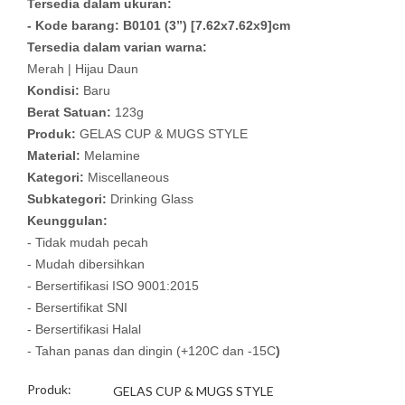
Tersedia dalam ukuran:
- Kode barang: B0101 (3”) [7.62x7.62x9]cm
Tersedia dalam varian warna:
Merah | Hijau Daun
Kondisi:
Baru
Berat Satuan:
123g
Produk:
GELAS CUP & MUGS STYLE
Material:
Melamine
Kategori:
Miscellaneous
Subkategori:
Drinking Glass
Keunggulan:
- Tidak mudah pecah
- Mudah dibersihkan
- Bersertifikasi ISO 9001:2015
- Bersertifikat SNI
- Bersertifikasi Halal
- Tahan panas dan dingin (+120C dan -15C
)
Produk:
GELAS CUP & MUGS STYLE